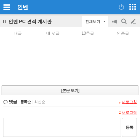
인벤
IT 인벤 PC 견적 게시판
전체보기
공
검
글
지
색
내글
내 댓글
10추글
인증글
on/off
쓰
기
[본문 보기]
댓글
등록순
|
최신순
새로고침
새로고침
등록