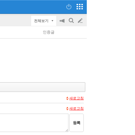
전체보기
공
검
글
지
색
인증글
on/off
쓰
기
새로고침
새로고침
등록