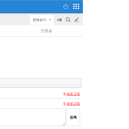
전체보기
공
검
글
지
색
인증글
on/off
쓰
기
새로고침
새로고침
등록