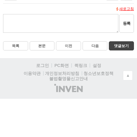
새로고침
등록
목록
본문
이전
다음
댓글보기
로그인
PC화면
퀵링크
설정
청소년보호정책
이용약관
개인정보처리방침
▲
불법촬영물신고안내
(주)
인
벤