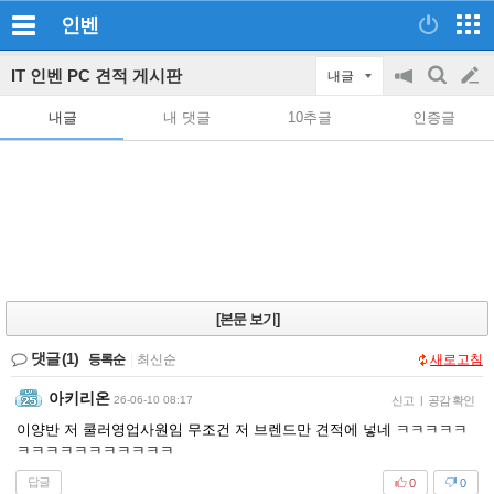
인벤
IT 인벤 PC 견적 게시판
내글
공
검
글
지
색
내글
내 댓글
10추글
인증글
on/off
쓰
기
[본문 보기]
댓글
(1)
등록순
|
최신순
새로고침
아키리온
26-06-10 08:17
신고
|
공감 확인
이양반 저 쿨러영업사원임 무조건 저 브렌드만 견적에 넣네 ㅋㅋㅋㅋㅋ
ㅋㅋㅋㅋㅋㅋㅋㅋㅋㅋㅋ
답글
0
0