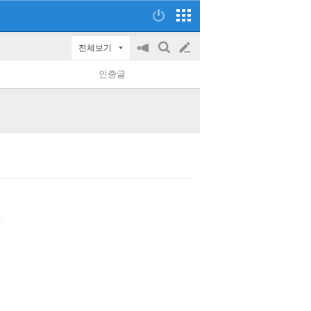
전체보기
공
검
글
지
색
인증글
on/off
쓰
기