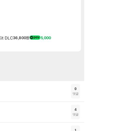
캐릭터 소개 -
아스오라
메모리 3사, 20
해외겜
7월~8월 부산-단
여행
평창수 무라벨 생수 
핫딜
종근당건강 프로메가
핫딜
it DLC
36,800원
5,000
그랑블루 판타지 리링크
특가
팰월드 Palworld
특가
0
댓글
4
댓글
1