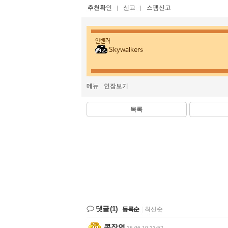
추천확인
신고
스팸신고
인벤러
Skywalkers
메뉴
인장보기
목록
댓글
(1)
등록순
|
최신순
콩장연
26-06-10 23:52