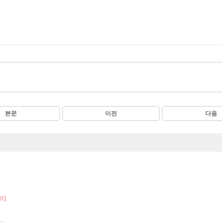
본문
이전
다음
81]