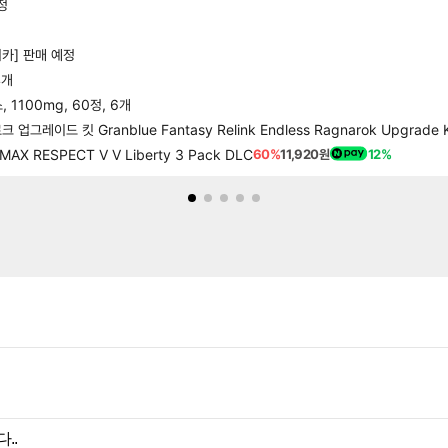
정
카] 판매 예정
4개
1100mg, 60정, 6개
드 킷 Granblue Fantasy Relink Endless Ragnarok Upgrade K
 RESPECT V V Liberty 3 Pack DLC
60%
11,920원
12%
..