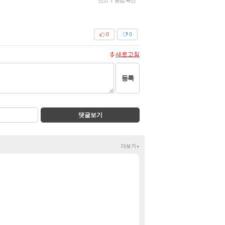
0
0
새로고침
등록
댓글보기
더보기+
젠레스 존 제로 캐
짤방
그냥 귀여운 상교용
클립
베라서버 1위길드
메이플
대충 연구소요
검은사막
환카라를 유 에
검은사막