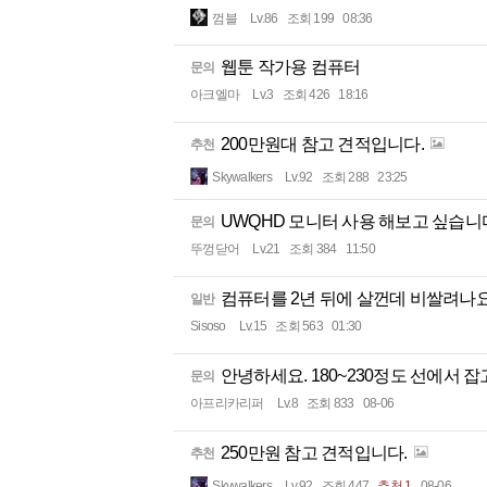
껌블
Lv.86
조회 199
08:36
웹툰 작가용 컴퓨터
문의
아크엘마
Lv.3
조회 426
18:16
200만원대 참고 견적입니다.
추천
Skywalkers
Lv.92
조회 288
23:25
UWQHD 모니터 사용 해보고 싶습
문의
뚜껑닫어
Lv.21
조회 384
11:50
컴퓨터를 2년 뒤에 살껀데 비쌀려나요.
일반
Sisoso
Lv.15
조회 563
01:30
안녕하세요. 180~230정도 선에서 
문의
아프리카리퍼
Lv.8
조회 833
08-06
250만원 참고 견적입니다.
추천
Skywalkers
Lv.92
조회 447
추천 1
08-06