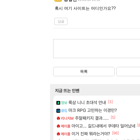
혹시 여기 사이트는 어디인가요??
답글
목록
지금 뜨는 인벤
[3]
룩삼 니니 초대석 안내
정보
마크 RPG 고민하는 이경민?
클립
[5]
주말패키지 결과.....
리니지M
[
아이고... 길드내에서 쿠데타 일어났네
메이플
[96]
이거 진짜 뭐라는거야?
메이플