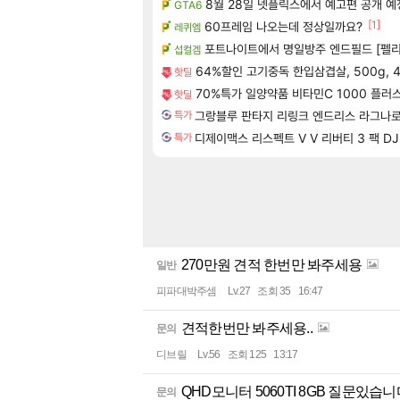
8월 28일 넷플릭스에서 예고편 공개 예
GTA6
[1]
60프레임 나오는데 정상일까요?
레퀴엠
포트나이트에서 명일방주 엔드필드 [펠리
섭컬겜
64%할인 고기중독 한입삼겹살, 500g, 
핫딜
70%특가 일양약품 비타민C 1000 플러스, 
핫딜
그랑블루 판타지 리링크 엔드리스 라그나로크 업그레이
특가
디제이맥스 리스펙트 V V 리버티 3 팩 DJMAX
특가
270만원 견적 한번만 봐주세용
일반
피파대박주셈
Lv.27
조회 35
16:47
견적한번만 봐주세용..
문의
디브릴
Lv.56
조회 125
13:17
QHD모니터 5060TI 8GB 질문있습니다
문의