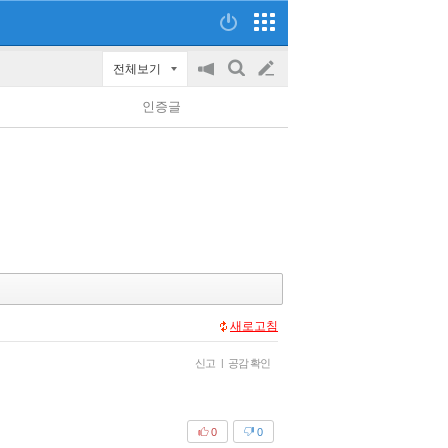
전체보기
공
검
글
지
색
인증글
on/off
쓰
기
새로고침
신고
|
공감 확인
0
0