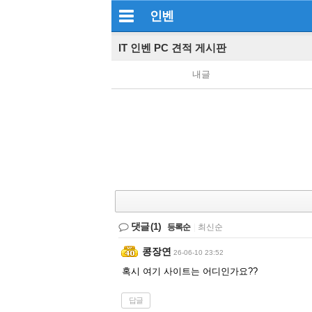
인벤
IT 인벤 PC 견적 게시판
내글
댓글
(1)
등록순
|
최신순
콩장연
26-06-10 23:52
혹시 여기 사이트는 어디인가요??
답글