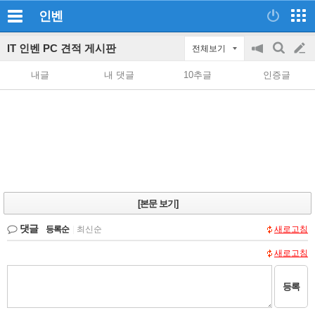
인벤
IT 인벤 PC 견적 게시판
전체보기
공
검
글
지
색
내글
내 댓글
10추글
인증글
on/off
쓰
기
[본문 보기]
댓글
등록순
|
최신순
새로고침
새로고침
등록