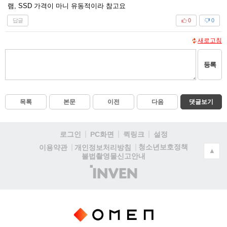
램, SSD 가격이 마니 유동적이라 참고요
답글
0
0
새로고침
등록
목록
본문
이전
다음
댓글보기
로그인
PC화면
퀵링크
설정
청소년보호정책
이용약관
개인정보처리방침
▲
불법촬영물신고안내
(주)
인
벤