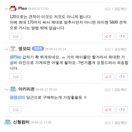
Pleo
26-06-11 17:51
신고
|
공감 확인
120으로는 견적이 이것도 저것도 아니게 됩니다.
아예 최대 170까지 써서 제대로 맞추시던지 아니면 라이젠 5600 견적
으로 가시는 방법 밖에 없습니다.
답글
0
0
영모띠
26-06-12 01:14
신고
|
공감 확인
@Pleo
갑자기 확 뛰게되네요..ㅠ 거의 메이플만 할거라서 최대한 가
성비 라인으로 가게되면 어떻게 될까요..?번거롭게 요청드려서 죄송합
니다..
답글
0
0
아키리온
26-06-12 08:24
신고
|
공감 확인
@영모띠
당근으로 구매하는게 가장좋을듯 ㅎ
답글
0
0
신형컴터
26-06-11 17:05
신고
|
공감 확인