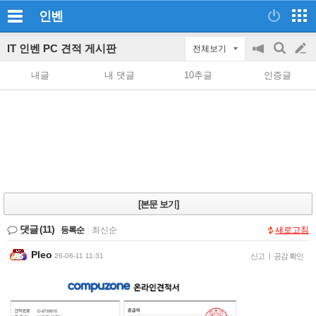
인벤
IT 인벤 PC 견적 게시판
전체보기
공
검
글
지
색
내글
내 댓글
10추글
인증글
on/off
쓰
기
[본문 보기]
댓글
(11)
등록순
|
최신순
새로고침
Pleo
26-06-11 11:31
신고
|
공감 확인