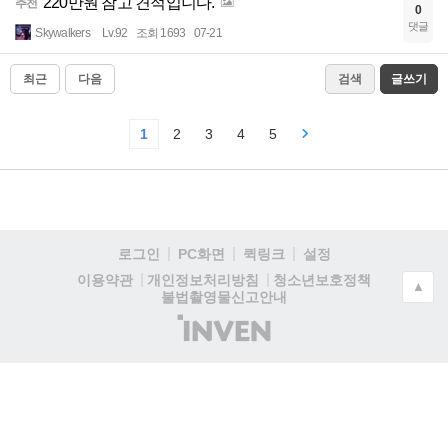
220만원 참고 견적입니다.
추천
0
댓글
Skywalkers
Lv.92
조회 1693
07-21
최근
다음
검색
글쓰기
1
2
3
4
5
로그인
PC화면
퀵링크
설정
청소년보호정책
이용약관
개인정보처리방침
▲
불법촬영물신고안내
(주)
인
벤