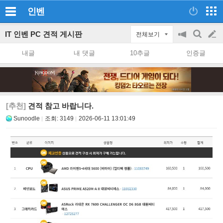
인벤
IT 인벤 PC 견적 게시판
전체보기
공
검
글
지
색
내글
내 댓글
10추글
인증글
on/off
쓰
기
[추천]
견적 참고 바랍니다.
Sunoodle
조회:
3149
2026-06-11 13:01:49