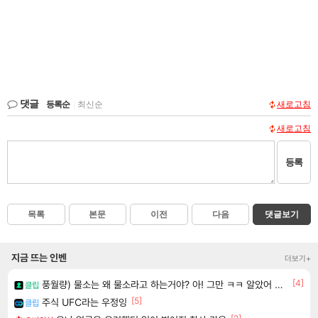
댓글
등록순
|
최신순
새로고침
새로고침
등록
목록
본문
이전
다음
댓글보기
지금 뜨는 인벤
더보기+
[4]
풍월량) 물소는 왜 물소라고 하는거야? 아! 그만 ㅋㅋ 알았어 ㅋㅋ
클립
[5]
주식 UFC라는 우정잉
클립