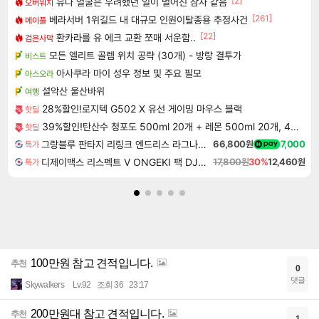
[2]
유나 얼굴은 우려했던 일이 벌어진 참사 같음
오버워치
[261]
베라서버 1위길드 내 대규모 인원이탈종용 추정사건
메이플
[22]
환카라를 유 에크 교환 쪼매 서운함..
검은사막
모든 엘리트 골렘 위치 공략 (30개) - 방랑 결투가
비스트
아사쿠라 마이 성우 정보 및 주요 필모
아스오라
설악산 울산바위
여행
28%할인!로지텍 G502 X 유선 게이밍 마우스 블랙
핫딜
39%할인!탄산수 청포도 500ml 20개 + 레몬 500ml 20개, 40개
핫딜
그랑블루 판타지 리링크 엔드리스 라그나로크 Granblue Fantasy Relink Endless Ragnarok
66,800원
7,000
특가
디제이맥스 리스펙트 V ONGEKI 팩 DJMAX RESPECT V ONGEKI Pack DLC
17,800원
30%
12,460원
특가
100만원 참고 견적입니다.
추천
0
댓글
Skywalkers
Lv.92
조회 36
23:17
200만원대 참고 견적입니다.
추천