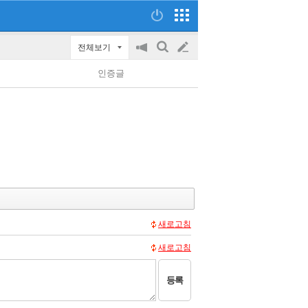
전체보기
공
검
글
지
색
인증글
on/off
쓰
기
새로고침
새로고침
등록