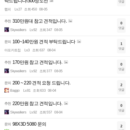
탁드립니다!300정도선
댓글
햅피
Lv.27
조회 450
08-05
310만원대 참고 견적입니다.
추천
0
댓글
Skywalkers
Lv.92
조회 347
08-05
100~140만원 견적 부탁드립니다
문의
1
댓글
아포카토칩
Lv.3
조회 637
08-04
170만원 참고 견적입니다.
추천
0
댓글
Skywalkers
Lv.92
조회 377
08-05
200 ~ 220 견적 요청 드립니다.
문의
2
댓글
Baggo
Lv.81
조회 633
08-04
220만원 참고 견적입니다.
추천
0
댓글
Skywalkers
Lv.92
조회 557
08-04
98X3D 5080 문의
문의
2