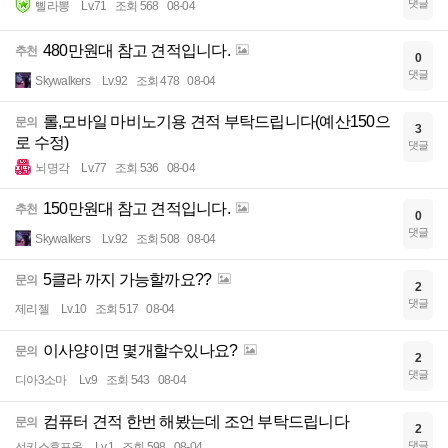
댓글
삘라뽕
Lv.71
조회 568
08-04
480만원대 참고 견적입니다.
추천
0
댓글
Skywalkers
Lv.92
조회 478
08-04
롤,모바일 마비노기용 견적 부탁드립니다(예산150으
문의
3
로 수정)
댓글
뇌명각
Lv.77
조회 536
08-04
150만원대 참고 견적입니다.
추천
0
댓글
Skywalkers
Lv.92
조회 508
08-04
5클라 까지 가능할까요??
문의
2
댓글
제리젤
Lv.10
조회 517
08-04
이사양이면 몇개할수있나요?
문의
2
댓글
디아3소마
Lv.9
조회 543
08-04
컴퓨터 견적 한번 해봤는데 조언 부탁드립니다
문의
2
댓글
선키스후포옹
Lv.1
조회 598
08-04