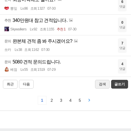
6
댓글
뽕잎
Lv.86
조회 1327
07-30
340만원대 참고 견적입니다.
추천
0
댓글
Skywalkers
Lv.92
조회 1155
추천 1
07-30
완본체 견적 좀 봐 주시겠어요?
문의
7
댓글
쏘카
Lv.38
조회 1162
07-30
5080 견적 문의드립니다.
문의
4
댓글
베점
Lv.55
조회 1519
07-29
최근
다음
검색
글쓰기
1
2
3
4
5