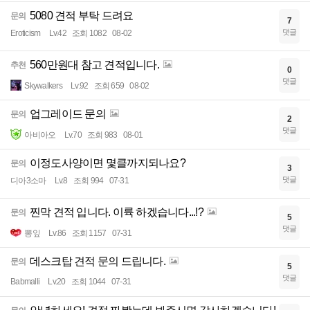
5080 견적 부탁 드려요
문의
7
댓글
Eroticism
Lv.42
조회 1082
08-02
560만원대 참고 견적입니다.
추천
0
댓글
Skywalkers
Lv.92
조회 659
08-02
업그레이드 문의
문의
2
댓글
아비아오
Lv.70
조회 983
08-01
이정도사양이면 몇클까지되나요?
문의
3
댓글
디아3소마
Lv.8
조회 994
07-31
찐막 견적 입니다. 이륙 하겠습니다...!?
문의
5
댓글
뽕잎
Lv.86
조회 1157
07-31
데스크탑 견적 문의 드립니다.
문의
5
댓글
Babmalli
Lv.20
조회 1044
07-31