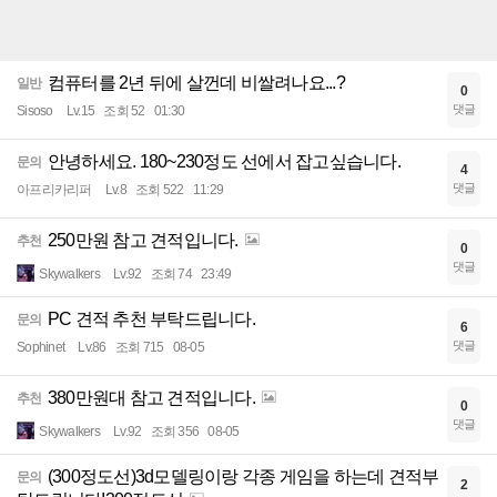
컴퓨터를 2년 뒤에 살껀데 비쌀려나요...?
일반
0
댓글
Sisoso
Lv.15
조회 52
01:30
안녕하세요. 180~230정도 선에서 잡고싶습니다.
문의
4
댓글
아프리카리퍼
Lv.8
조회 522
11:29
250만원 참고 견적입니다.
추천
0
댓글
Skywalkers
Lv.92
조회 74
23:49
PC 견적 추천 부탁드립니다.
문의
6
댓글
Sophinet
Lv.86
조회 715
08-05
380만원대 참고 견적입니다.
추천
0
댓글
Skywalkers
Lv.92
조회 356
08-05
(300정도선)3d모델링이랑 각종 게임을 하는데 견적부
문의
2