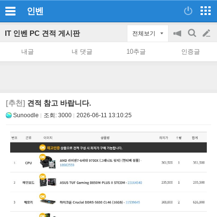
인벤
IT 인벤 PC 견적 게시판
전체보기
공
검
글
지
색
내글
내 댓글
10추글
인증글
on/off
쓰
기
[추천]
견적 참고 바랍니다.
Sunoodle
조회:
3000
2026-06-11 13:10:25