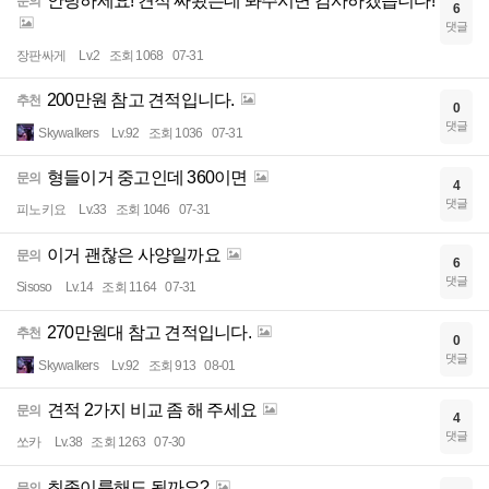
안녕하세요! 견적 짜봤는데 봐주시면 감사하겠습니다!
문의
6
댓글
장판싸게
Lv.2
조회 1068
07-31
200만원 참고 견적입니다.
추천
0
댓글
Skywalkers
Lv.92
조회 1036
07-31
형들이거 중고인데 360이면
문의
4
댓글
피노키요
Lv.33
조회 1046
07-31
이거 괜찮은 사양일까요
문의
6
댓글
Sisoso
Lv.14
조회 1164
07-31
270만원대 참고 견적입니다.
추천
0
댓글
Skywalkers
Lv.92
조회 913
08-01
견적 2가지 비교 좀 해 주세요
문의
4
댓글
쏘카
Lv.38
조회 1263
07-30
최종이륙해도 될까요?
문의