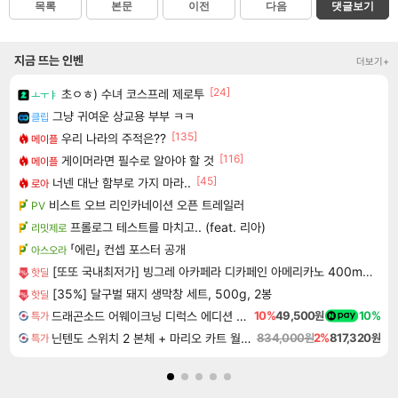
목록
본문
이전
다음
댓글보기
지금 뜨는 인벤
더보기+
[24]
초ㅇㅎ) 수녀 코스프레 제로투
ㅗㅜㅑ
그냥 귀여운 상교용 부부 ㅋㅋ
클립
[135]
우리 나라의 주적은??
메이플
[116]
게이머라면 필수로 알아야 할 것
메이플
[45]
너넨 대난 함부로 가지 마라..
로아
비스트 오브 리인카네이션 오픈 트레일러
PV
프롤로그 테스트를 마치고.. (feat. 리아)
리밋제로
「에린」 컨셉 포스터 공개
아스오라
[또또 국내최저가] 빙그레 아카페라 디카페인 아메리카노 400ml x 20개
핫딜
[35%] 달구벌 돼지 생막창 세트, 500g, 2봉
핫딜
드래곤소드 어웨이크닝 디럭스 에디션 DragonSword Awakening Deluxe Edition
10%
49,500원
10%
특가
닌텐도 스위치 2 본체 + 마리오 카트 월드 + 포켓몬 포코피아 번들
834,000원
2%
817,320원
특가