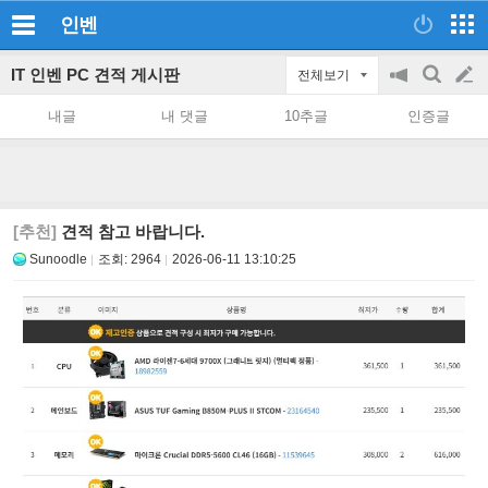
인벤
IT 인벤 PC 견적 게시판
전체보기
공
검
글
지
색
내글
내 댓글
10추글
인증글
on/off
쓰
기
[추천]
견적 참고 바랍니다.
Sunoodle
조회:
2964
2026-06-11 13:10:25