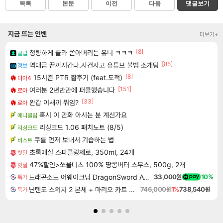
목록
본문
이전
다음
댓글보기
지금 뜨는 인벤
더보기+
[8]
청량하게 콜라 쏟아버리는 유니 ㅋㅋㅋ
클립
[85]
역대급 끝까지간다.사건사고 유튜브 불법 소개팅
정보
[8]
15시즌 PTR 짧후기 (feat.도적)
디아4
[151]
여러분 2년반만에 퍼클했습니다
로아
[33]
완갑 이새끼 뭐임?
로아
혹시 이 만화 아시는 분 계신가요
애니클립
리싱크드 1.06 패치노트 (8/5)
리싱크드
쿠를 먼저 보내서 기습하는 법
비스트
초록매실 스파클링제로, 350ml, 24개
핫딜
47%할인>쏘울너츠 100% 땅콩버터 스무스, 500g, 2개
핫딜
드래곤소드 어웨이크닝 DragonSword Awakening
33,000원
10%
특가
닌텐도 스위치 2 본체 + 마리오 카트 월드
746,000원
1%
738,540원
특가