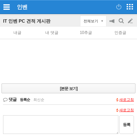
인벤
IT 인벤 PC 견적 게시판
전체보기
공
검
글
지
색
내글
내 댓글
10추글
인증글
on/off
쓰
기
[본문 보기]
댓글
등록순
|
최신순
새로고침
새로고침
등록