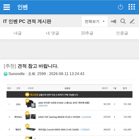
인벤
IT 인벤 PC 견적 게시판
전체보기
공
검
글
지
색
내글
내 댓글
10추글
인증글
on/off
쓰
기
[추천]
견적 참고 바랍니다.
Sunoodle
조회:
2599
2026-06-11 13:24:43