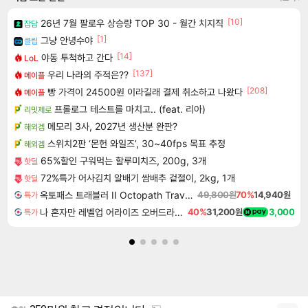
[10]
26년 7월 팔로우 상승량 TOP 30 - 월간 치지직
잡담
[1]
그냥 안녕수야
클립
[14]
야동 투척하고 간다
LoL
[137]
우리 나라의 주적은??
메이플
[208]
빵 가격이 24500원 이라길래 결제 취소하고 나왔다
메이플
프롤로그 테스트를 마치고.. (feat. 리아)
리밋제로
메모리 3사, 2027년 생산분 완판?
해외겜
스위치2판 ‘몬헌 와일즈’, 30~40fps 목표 추정
해외겜
65%할인 구워먹는 할루미치즈, 200g, 3개
핫딜
72%특가 어사김치 알배기 쌈배추 겉절이, 2kg, 1개
핫딜
옥토패스 트래블러 II Octopath Traveler II
49,800원
70%
14,940원
특가
나 혼자만 레벨업 어라이즈 오버드라이브 디럭스 에디션 Solo Leveling Arise Overdrive Deluxe Edition
40%
31,200원
3,000
특가