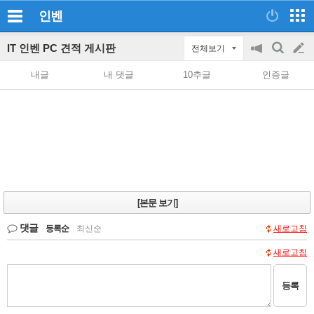
인벤
IT 인벤 PC 견적 게시판
전체보기
공
검
글
지
색
내글
내 댓글
10추글
인증글
on/off
쓰
기
[본문 보기]
댓글
등록순
|
최신순
새로고침
새로고침
등록