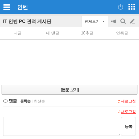
인벤
IT 인벤 PC 견적 게시판
전체보기
공
검
글
지
색
내글
내 댓글
10추글
인증글
on/off
쓰
기
[본문 보기]
댓글
등록순
|
최신순
새로고침
새로고침
등록