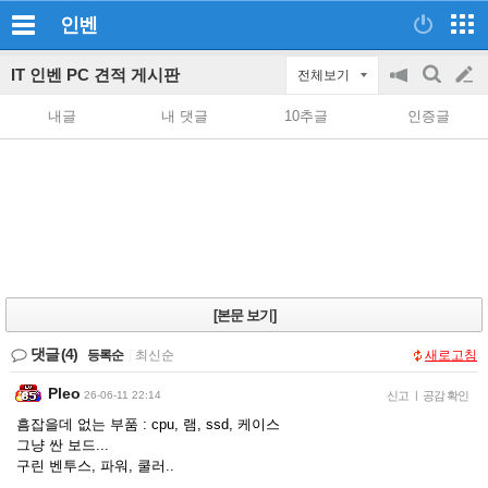
인벤
IT 인벤 PC 견적 게시판
전체보기
공
검
글
지
색
내글
내 댓글
10추글
인증글
on/off
쓰
기
[본문 보기]
댓글
(4)
등록순
|
최신순
새로고침
Pleo
26-06-11 22:14
신고
|
공감 확인
흠잡을데 없는 부품 : cpu, 램, ssd, 케이스
그냥 싼 보드...
구린 벤투스, 파워, 쿨러..