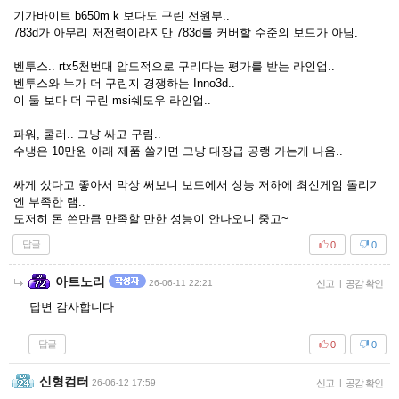
기가바이트 b650m k 보다도 구린 전원부..
783d가 아무리 저전력이라지만 783d를 커버할 수준의 보드가 아님.
벤투스.. rtx5천번대 압도적으로 구리다는 평가를 받는 라인업..
벤투스와 누가 더 구린지 경쟁하는 Inno3d..
이 둘 보다 더 구린 msi쉐도우 라인업..
파워, 쿨러.. 그냥 싸고 구림..
수냉은 10만원 아래 제품 쓸거면 그냥 대장급 공랭 가는게 나음..
싸게 샀다고 좋아서 막상 써보니 보드에서 성능 저하에 최신게임 돌리기
엔 부족한 램..
도저히 돈 쓴만큼 만족할 만한 성능이 안나오니 중고~
답글
0
0
아트노리
26-06-11 22:21
신고
|
공감 확인
답변 감사합니다
답글
0
0
신형컴터
26-06-12 17:59
신고
|
공감 확인