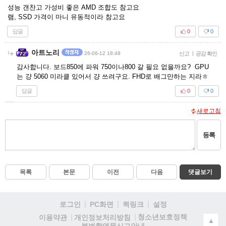
성능 갠찬고 가성비 좋은 AMD 조합도 참고요
램, SSD 가격이 마니 유동적이라 참고요
답글
0
0
아트노리
26-06-12 18:48
신고
|
공감 확인
감사합니다. 보드850에 파워 750이나800 갈 필요 없을까요? GPU
는 걍 5060 미라클 있어서 걍 쓰려구요. FHD로 배그만하는 지라ㅎ
답글
0
0
새로고침
등록
목록
본문
이전
다음
댓글보기
로그인
PC화면
퀵링크
설정
청소년보호정책
이용약관
개인정보처리방침
▲
불법촬영물신고안내