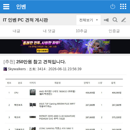
인벤
IT 인벤 PC 견적 게시판
전체보기
공
검
글
지
색
내글
내 댓글
10추글
인증글
on/off
쓰
기
[추천]
250만원 참고 견적입니다.
Skywalkers
조회:
3414
2026-06-11 23:56:39