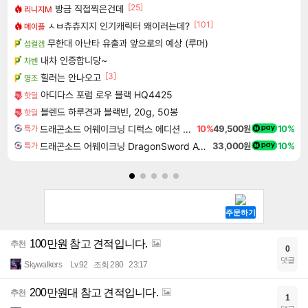
[25]
방금 직접찍은건데
리니지M
[101]
ㅅㅂ츄츄지지 인기캐릭터 왜이러는데?
메이플
무한대 아난타 유출과 앞으로의 예상 (루머)
섭컬겜
내차 인증합니당~
차벤
[3]
힐러는 안나오고
명조
아디다스 포럼 로우 블랙 HQ4425
핫딜
블렌드 하루견과 블랙빈, 20g, 50봉
핫딜
드래곤소드 어웨이크닝 디럭스 에디션 DragonSword Awakening Deluxe Edition
10%
49,500원
10%
특가
드래곤소드 어웨이크닝 DragonSword Awakening
33,000원
10%
특가
100만원 참고 견적입니다.
추천
0
댓글
Skywalkers
Lv.92
조회 280
23:17
200만원대 참고 견적입니다.
추천
1