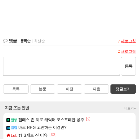
댓글
등록순
|
최신순
새로고침
새로고침
등록
목록
본문
이전
다음
댓글보기
지금 뜨는 인벤
더보기+
[2]
젠레스 존 제로 캐릭터 코스프레한 꽁주
짤방
마크 RPG 고민하는 이경민?
클립
[32]
t1 3세트 진 이유
LoL