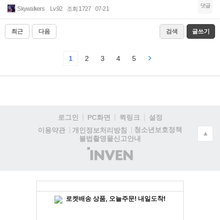
댓글
Skywalkers
Lv.92
조회 1727
07-21
최근
다음
검색
글쓰기
1
2
3
4
5
로그인
PC화면
퀵링크
설정
청소년보호정책
이용약관
개인정보처리방침
▲
불법촬영물신고안내
(주)
인
벤