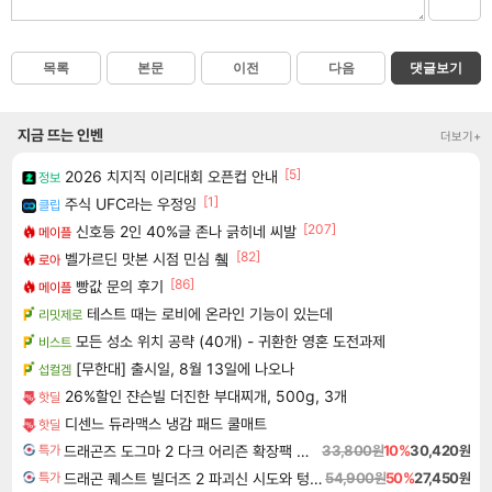
목록
본문
이전
다음
댓글보기
지금 뜨는 인벤
더보기+
[5]
2026 치지직 이리대회 오픈컵 안내
정보
[1]
주식 UFC라는 우정잉
클립
[207]
신호등 2인 40%글 존나 긁히네 씨발
메이플
[82]
벨가르딘 맛본 시점 민심 췤
로아
[86]
빵값 문의 후기
메이플
테스트 때는 로비에 온라인 기능이 있는데
리밋제로
모든 성소 위치 공략 (40개) - 귀환한 영혼 도전과제
비스트
[무한대] 출시일, 8월 13일에 나오나
섭컬겜
26%할인 쟌슨빌 더진한 부대찌개, 500g, 3개
핫딜
디센느 듀라맥스 냉감 패드 쿨매트
핫딜
드래곤즈 도그마 2 다크 어리즌 확장팩 예약구매 Dragon's Dogma 2 Dark Arisen Expansion DLC
33,800원
10%
30,420원
특가
드래곤 퀘스트 빌더즈 2 파괴신 시도와 텅 빈 섬 Dragon Quest Builders 2
54,900원
50%
27,450원
특가