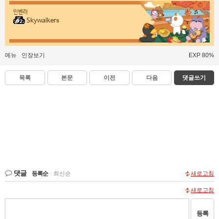
인벤러
Skywalkers
메뉴
인장보기
EXP 80%
목록
본문
이전
다음
댓글쓰기
댓글
등록순
|
최신순
새로고침
새로고침
등록