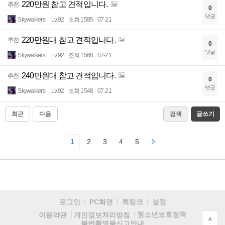
220만원 참고 견적입니다.
추천
0
댓글
Skywalkers
Lv.92
조회 1585
07-21
220만원대 참고 견적입니다.
추천
0
댓글
Skywalkers
Lv.92
조회 1568
07-21
240만원대 참고 견적입니다.
추천
0
댓글
Skywalkers
Lv.92
조회 1548
07-21
최근
다음
검색
글쓰기
1
2
3
4
5
로그인
PC화면
퀵링크
설정
청소년보호정책
이용약관
개인정보처리방침
▲
불법촬영물신고안내