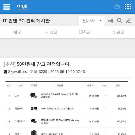
인벤
IT 인벤 PC 견적 게시판
전체보기
공
검
글
지
색
내글
내 댓글
10추글
인증글
on/off
쓰
기
[추천]
50만원대 참고 견적입니다.
Skywalkers
조회:
3239
2026-06-12 00:07:43