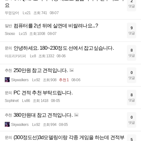
2
요
댓글
뚜껑닫어
Lv.21
조회 741
08-07
컴퓨터를 2년 뒤에 살껀데 비쌀려나요...?
일반
9
댓글
Sisoso
Lv.15
조회 1008
08-07
안녕하세요. 180~230정도 선에서 잡고싶습니다.
문의
8
댓글
아프리카리퍼
Lv.8
조회 1332
08-06
250만원 참고 견적입니다.
추천
0
댓글
Skywalkers
Lv.92
조회 908
추천 1
08-06
PC 견적 추천 부탁드립니다.
문의
8
댓글
Sophinet
Lv.86
조회 1418
08-05
380만원대 참고 견적입니다.
추천
0
댓글
Skywalkers
Lv.92
조회 994
08-05
(300정도선)3d모델링이랑 각종 게임을 하는데 견적부
문의
5