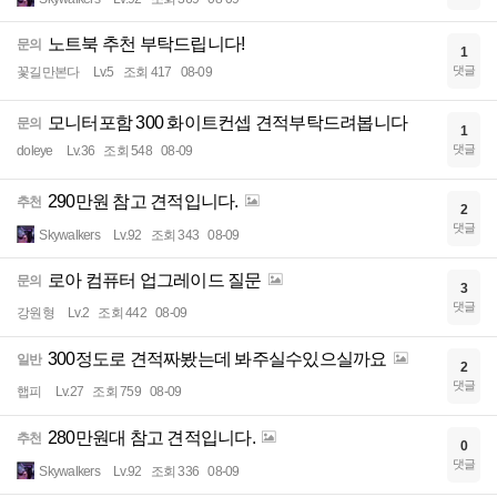
노트북 추천 부탁드립니다!
문의
1
댓글
꽃길만본다
Lv.5
조회 417
08-09
모니터포함 300 화이트컨셉 견적부탁드려봅니다
문의
1
댓글
doleye
Lv.36
조회 548
08-09
290만원 참고 견적입니다.
추천
2
댓글
Skywalkers
Lv.92
조회 343
08-09
로아 컴퓨터 업그레이드 질문
문의
3
댓글
강원형
Lv.2
조회 442
08-09
300정도로 견적짜봤는데 봐주실수있으실까요
일반
2
댓글
햅피
Lv.27
조회 759
08-09
280만원대 참고 견적입니다.
추천
0
댓글
Skywalkers
Lv.92
조회 336
08-09