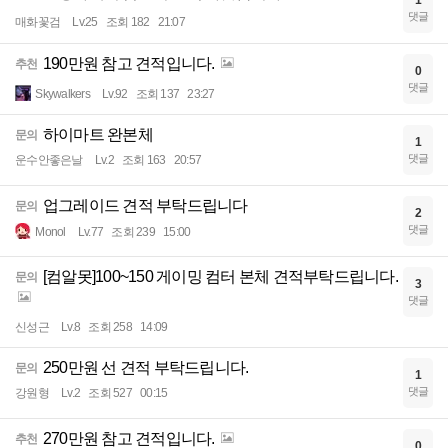
댓글
매화꽃검
Lv.25
조회 182
21:07
190만원 참고 견적입니다.
추천
0
댓글
Skywalkers
Lv.92
조회 137
23:27
하이마트 완본체
문의
1
댓글
운수안좋은날
Lv.2
조회 163
20:57
업그레이드 견적 부탁드립니다
문의
2
댓글
Monol
Lv.77
조회 239
15:00
[컴알못]100~150 게이밍 컴터 본체 견적부탁드립니다.
문의
3
댓글
신성근
Lv.8
조회 258
14:09
250만원 선 견적 부탁드립니다.
문의
1
댓글
강원형
Lv.2
조회 527
00:15
270만원 참고 견적입니다.
추천
0