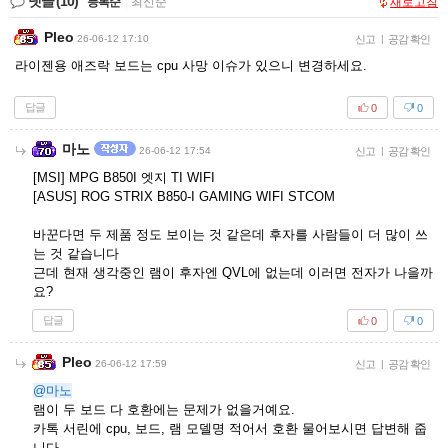
댓글
(10)
등록순
|
최신순
새로고침
Pleo
26-06-12 17:10
신고
|
공감 확인
라이젠용 애즈락 보드는 cpu 사망 이슈가 있으니 변경하세요.
답글
0
0
마노
26-06-12 17:54
신고
|
공감 확인
[MSI] MPG B850I 엣지 TI WIFI
[ASUS] ROG STRIX B850-I GAMING WIFI STCOM
바꾼다면 두 제품 정도 보이는 것 같은데 후자를 사람들이 더 많이 쓰
는 것 같습니다
근데 현재 생각중인 램이 후자엔 QVL에 없는데 이러면 전자가 나을까
요?
답글
0
0
Pleo
26-06-12 17:59
신고
|
공감 확인
@마노
램이 두 보드 다 호환에는 문제가 없을거예요.
카톡 서린에 cpu, 보드, 램 모델명 적어서 호환 물어보시면 답변해 줍
니다