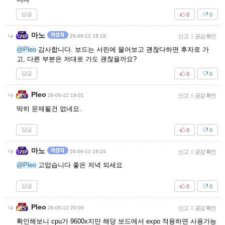
답글
0
0
마노
26-06-12 18:16
신고
|
공감 확인
@Pleo
감사합니다. 보드는 서린에 물어보고 괜찮다하면 후자로 가
고, 다른 부분은 저대로 가도 괜찮을까요?
답글
0
0
Pleo
26-06-12 19:01
신고
|
공감 확인
딱히 문제될건 없네요.
답글
0
0
마노
26-06-12 19:24
신고
|
공감 확인
@Pleo
고맙습니다 좋은 저녁 되세요
답글
0
0
Pleo
26-06-12 20:00
신고
|
공감 확인
확인해보니 cpu가 9600x지만 해당 보드에서 expo 적용하면 사용가능