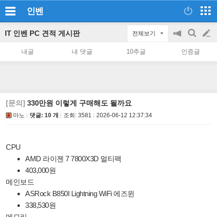
인벤
IT 인벤 PC 견적 게시판
전체보기
공
검
글
지
색
내글
내 댓글
10추글
인증글
on/off
쓰
기
[문의]
330만원 이렇게 구매해도 될까요
마노
댓글: 10 개
조회:
3581
2026-06-12 12:37:34
CPU
AMD 라이젠 7 7800X3D 멀티팩
403,000원
메인보드
ASRock B850I Lightning WiFi 에즈윈
338,530원
메모리