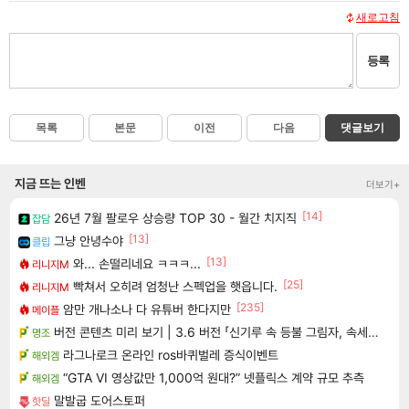
새로고침
등록
목록
본문
이전
다음
댓글보기
지금 뜨는 인벤
더보기+
[14]
26년 7월 팔로우 상승량 TOP 30 - 월간 치지직
잡담
[13]
그냥 안녕수야
클립
[13]
와... 손떨리네요 ㅋㅋㅋ...
리니지M
[25]
빡쳐서 오히려 엄청난 스펙업을 햇읍니다.
리니지M
[235]
암만 개나소나 다 유튜버 한다지만
메이플
버전 콘텐츠 미리 보기 | 3.6 버전 「신기루 속 등불 그림자, 속세에 깃든 검의 결심」이 8월 20일에 업데이트됩니다!
명조
라그나로크 온라인 ros바퀴벌레 증식이벤트
해외겜
“GTA VI 영상값만 1,000억 원대?” 넷플릭스 계약 규모 추측
해외겜
말발굽 도어스토퍼
핫딜