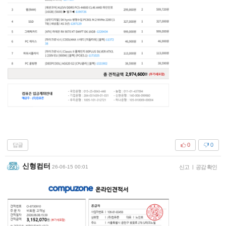
답글
0
0
신형컴터
26-06-15 00:01
신고
|
공감 확인