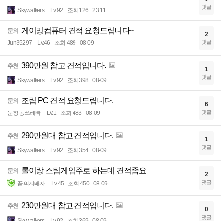
댓글
Skywalkers
Lv.92
조회 126
23:11
게이밍컴퓨터 견적 요청드립니다~
문의
2
댓글
Jun35297
Lv.46
조회 489
08-09
390만원 참고 견적입니다.
추천
1
댓글
Skywalkers
Lv.92
조회 398
08-09
조립 PC 견적 요청드립니다.
문의
6
댓글
문창동쓰레빠
Lv.1
조회 483
08-09
290만원대 참고 견적입니다.
추천
1
댓글
Skywalkers
Lv.92
조회 354
08-09
롤이랑 스팀게임주로 하는데 견적좀요
문의
2
댓글
꿈의지배자
Lv.45
조회 450
08-09
230만원대 참고 견적입니다.
추천
0
댓글
Skywalkers
Lv.92
조회 369
08-09