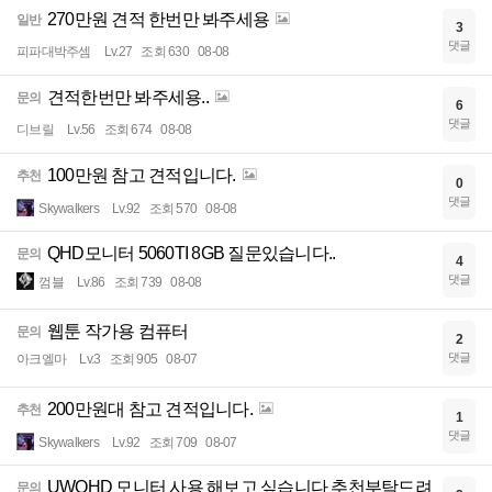
270만원 견적 한번만 봐주세용
일반
3
댓글
피파대박주셈
Lv.27
조회 630
08-08
견적한번만 봐주세용..
문의
6
댓글
디브릴
Lv.56
조회 674
08-08
100만원 참고 견적입니다.
추천
0
댓글
Skywalkers
Lv.92
조회 570
08-08
QHD모니터 5060TI 8GB 질문있습니다..
문의
4
댓글
껌블
Lv.86
조회 739
08-08
웹툰 작가용 컴퓨터
문의
2
댓글
아크엘마
Lv.3
조회 905
08-07
200만원대 참고 견적입니다.
추천
1
댓글
Skywalkers
Lv.92
조회 709
08-07
UWQHD 모니터 사용 해보고 싶습니다 추천부탁드려
문의