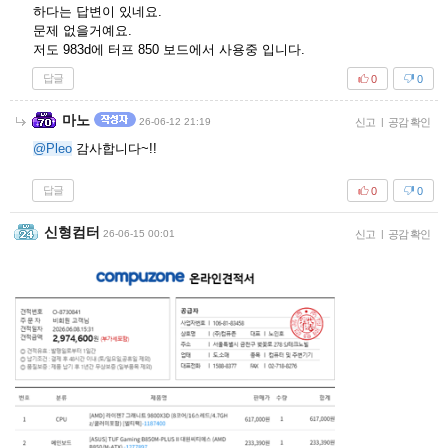
하다는 답변이 있네요.
문제 없을거예요.
저도 983d에 터프 850 보드에서 사용중 입니다.
답글
0
0
마노
26-06-12 21:19
신고
|
공감 확인
@Pleo
감사합니다~!!
답글
0
0
신형컴터
26-06-15 00:01
신고
|
공감 확인