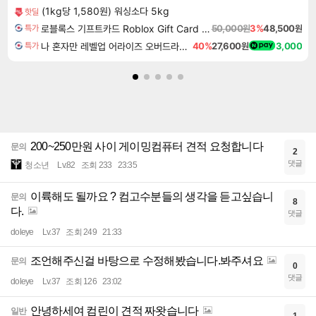
(1kg당 1,580원) 워싱소다 5kg
핫딜
로블록스 기프트카드 Roblox Gift Card 50,000원
50,000원
3%
48,500원
특가
나 혼자만 레벨업 어라이즈 오버드라이브 Solo Leveling Arise
40%
27,600원
3,000
특가
200~250만원 사이 게이밍컴퓨터 견적 요청합니다
문의
2
댓글
청소년
Lv.82
조회 233
23:35
이륙해도 될까요 ? 컴고수분들의 생각을 듣고싶습니
문의
8
다.
댓글
doleye
Lv.37
조회 249
21:33
조언해주신걸 바탕으로 수정해봤습니다.봐주셔요
문의
0
댓글
doleye
Lv.37
조회 126
23:02
안녕하세여 컴린이 견적 짜왓습니다
일반
1