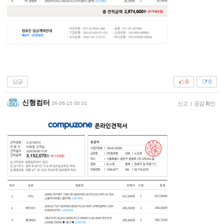
답글
0
0
신형컴터
26-06-15 00:01
신고
|
공감 확인