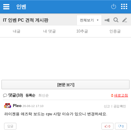
인벤
IT 인벤 PC 견적 게시판
전체보기
공
검
글
지
색
내글
내 댓글
10추글
인증글
on/off
쓰
기
[본문 보기]
댓글
(10)
등록순
|
최신순
새로고침
Pleo
26-06-12 17:10
신고
|
공감 확인
라이젠용 애즈락 보드는 cpu 사망 이슈가 있으니 변경하세요.
답글
0
0