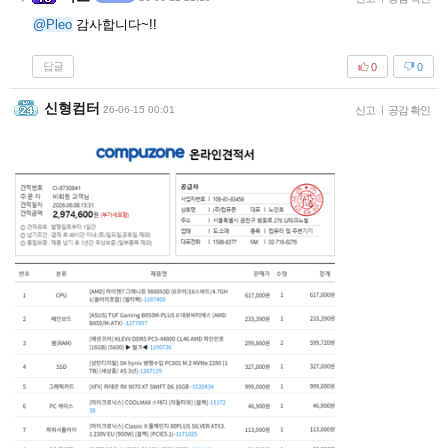
@Pleo
감사합니다~!!
답글
0
0
신형컴터
26-06-15 00:01
신고
|
공감 확인