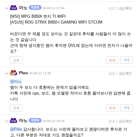
마노
26-06-12 17:54
신고
|
공감 확인
[MSI] MPG B850I 엣지 TI WIFI
[ASUS] ROG STRIX B850-I GAMING WIFI STCOM
바꾼다면 두 제품 정도 보이는 것 같은데 후자를 사람들이 더 많이 쓰
는 것 같습니다
근데 현재 생각중인 램이 후자엔 QVL에 없는데 이러면 전자가 나을까
요?
답글
0
0
Pleo
26-06-12 17:59
신고
|
공감 확인
@마노
램이 두 보드 다 호환에는 문제가 없을거예요.
카톡 서린에 cpu, 보드, 램 모델명 적어서 호환 물어보시면 답변해 줍
니다
답글
0
0
마노
26-06-12 18:16
신고
|
공감 확인
@Pleo
감사합니다. 보드는 서린에 물어보고 괜찮다하면 후자로 가
고, 다른 부분은 저대로 가도 괜찮을까요?