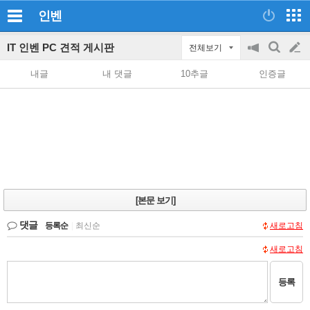
인벤
IT 인벤 PC 견적 게시판
전체보기
공
검
글
지
색
내글
내 댓글
10추글
인증글
on/off
쓰
기
[본문 보기]
댓글
등록순
|
최신순
새로고침
새로고침
등록