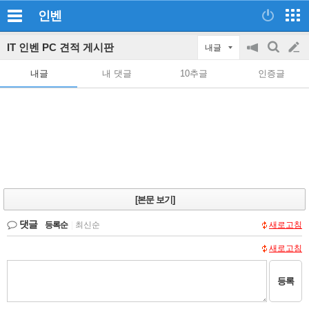
인벤
IT 인벤 PC 견적 게시판
내글
공
검
글
지
색
내글
내 댓글
10추글
인증글
on/off
쓰
기
[본문 보기]
댓글
등록순
|
최신순
새로고침
새로고침
등록