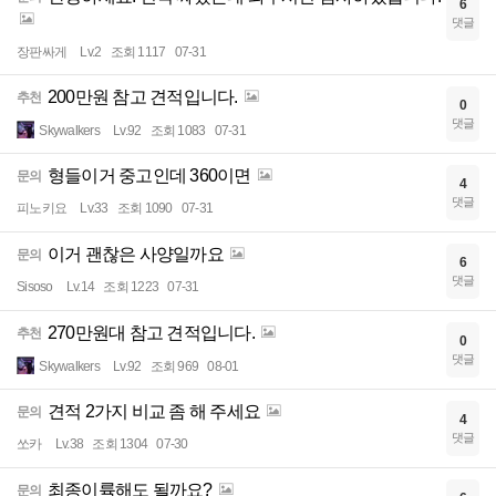
6
댓글
장판싸게
Lv.2
조회 1117
07-31
200만원 참고 견적입니다.
추천
0
댓글
Skywalkers
Lv.92
조회 1083
07-31
형들이거 중고인데 360이면
문의
4
댓글
피노키요
Lv.33
조회 1090
07-31
이거 괜찮은 사양일까요
문의
6
댓글
Sisoso
Lv.14
조회 1223
07-31
270만원대 참고 견적입니다.
추천
0
댓글
Skywalkers
Lv.92
조회 969
08-01
견적 2가지 비교 좀 해 주세요
문의
4
댓글
쏘카
Lv.38
조회 1304
07-30
최종이륙해도 될까요?
문의