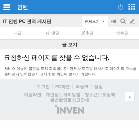
인벤
IT 인벤 PC 견적 게시판
전체보기
공
검
글
지
색
내글
내 댓글
10추글
인증글
on/off
쓰
글 보기
기
요청하신 페이지를 찾을 수 없습니다.
서비스 이용에 불편을 드려 죄송합니다. 먼저 새로고침 해보시고 페이지의 주소를
올바르게 입력했는지 다시 한번 확인해 보시기 바랍니다.
로그인
PC화면
퀵링크
설정
청소년보호정책
이용약관
개인정보처리방침
▲
불법촬영물신고안내
(주)
인
벤