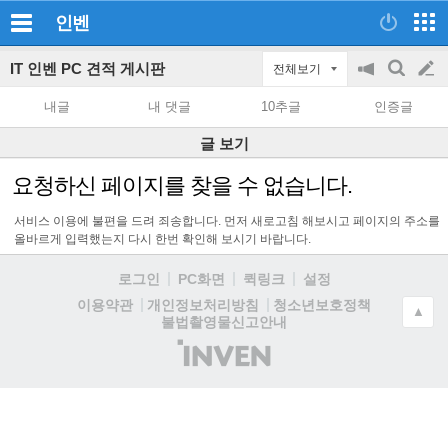
인벤
IT 인벤 PC 견적 게시판
전체보기
공
검
글
지
색
내글
내 댓글
10추글
인증글
on/off
쓰
글 보기
기
요청하신 페이지를 찾을 수 없습니다.
서비스 이용에 불편을 드려 죄송합니다. 먼저 새로고침 해보시고 페이지의 주소를
올바르게 입력했는지 다시 한번 확인해 보시기 바랍니다.
로그인
PC화면
퀵링크
설정
청소년보호정책
이용약관
개인정보처리방침
▲
불법촬영물신고안내
(주)
인
벤