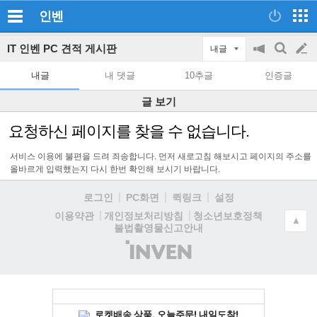
인벤
IT 인벤 PC 견적 게시판
내글
공
검
글
지
색
내글
내 댓글
10추글
인증글
on/off
쓰
글 보기
기
요청하신 페이지를 찾을 수 없습니다.
서비스 이용에 불편을 드려 죄송합니다. 먼저 새로고침 해보시고 페이지의 주소를
올바르게 입력했는지 다시 한번 확인해 보시기 바랍니다.
로그인
PC화면
퀵링크
설정
청소년보호정책
이용약관
개인정보처리방침
▲
불법촬영물신고안내
(주)
인
벤