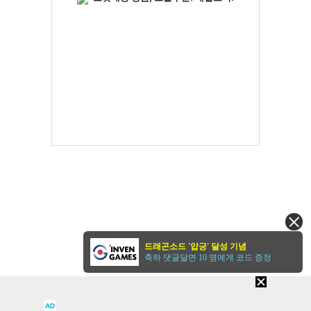
드래곤소드 '압긍' 달성 기념
축하 댓글달면 10 명에게 코드 증정
AD