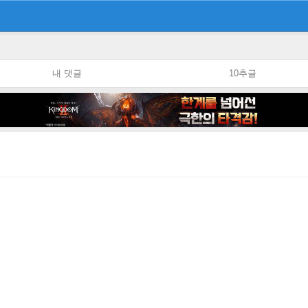
내 댓글
10추글