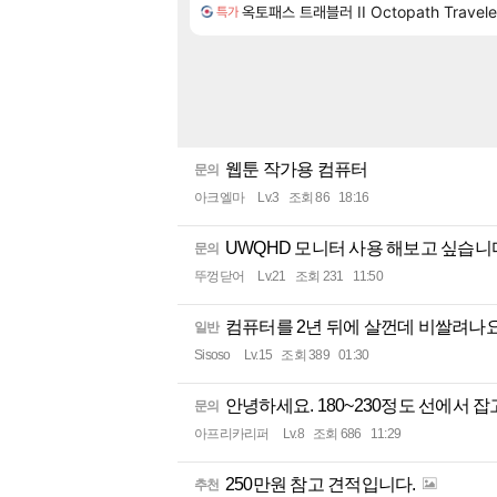
817,600원
1%
809,420원
옥토패스 트래블러 II Octopath Traveler
특가
웹툰 작가용 컴퓨터
문의
아크엘마
Lv.3
조회 86
18:16
UWQHD 모니터 사용 해보고 싶습
문의
뚜껑닫어
Lv.21
조회 231
11:50
컴퓨터를 2년 뒤에 살껀데 비쌀려나요.
일반
Sisoso
Lv.15
조회 389
01:30
안녕하세요. 180~230정도 선에서 
문의
아프리카리퍼
Lv.8
조회 686
11:29
250만원 참고 견적입니다.
추천