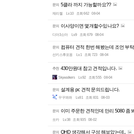
5클라 까지 가능할까요??
문의
제리젤
Lv.10
조회 662
08-04
이사양이면 몇개할수있나요?
문의
디아3소마
Lv.9
조회 679
08-04
컴퓨터 견적 한번 해봤는데 조언 부
문의
선키스후포옹
Lv.1
조회 723
08-04
430만원대 참고 견적입니다.
추천
Skywalkers
Lv.92
조회 555
08-04
설계용 pc 견적 문의드립니다.
문의
꾸꾸꽈꽈
Lv.81
조회 831
08-03
이미 주문한 견적인데 만리 5080 좀 
문의
쏘카
Lv.38
조회 935
08-02
QHD 생각해서 구성 해보았는데..
문의