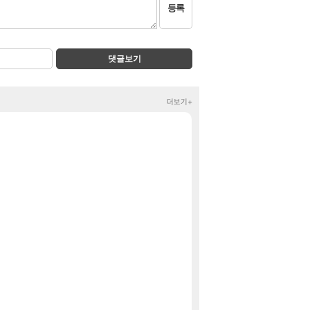
등록
댓글보기
더보기+
룩삼 니니 초대석 
정보
FC온 호날두보고 
클립
장비 올환 이후
검은사막
[5]
페이즈 감상평
LoL
야동 투척하고 간
LoL
동해바다 추암해수
여행
8월 28일 넷플
GTA6
여기서 R1 뭘 말
명조
[26%] 쟌슨빌 더
핫딜
[36%] 배터지는 소
핫딜
디제이맥스 리스펙트 V
특가