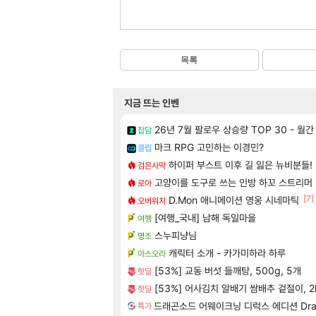
목록
지금 뜨는 인벤
26년 7월 팔로우 상승량 TOP 30 - 월
잡담
마크 RPG 고민하는 이경민?
클립
하이퍼 부스트 이후 길 잃은 뉴비분들!
검은사막
고양이를 도구로 쓰는 인방 하꼬 스트리머
로아
[7]
D.Mon 애니메이션 영웅 시네마틱
오버워치
[여행_국내] 남해 독일마을
여행
스누피냥님
명조
캐릭터 소개 - 카가미하라 하루
아스오라
[53%] 교동 버섯 들깨탕, 500g, 5개
핫딜
[53%] 어사김치 알배기 쌈배추 겉절이, 2k
핫딜
드래곤소드 어웨이크닝 디럭스 에디션 DragonS
특가