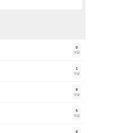
디제이맥스 리스펙트 V
특가
0
댓글
1
댓글
8
댓글
5
댓글
0