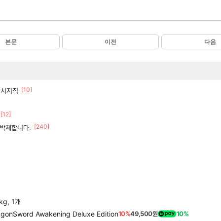
본문
이전
다음
[10]
간 치지직
[12]
[240]
 박제합니다.
g, 1개
word Awakening Deluxe Edition
10%
49,500원
10%