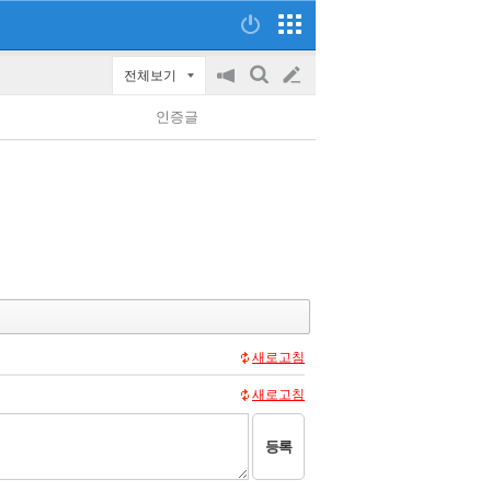
전체보기
공
검
글
지
색
인증글
on/off
쓰
기
새로고침
새로고침
등록