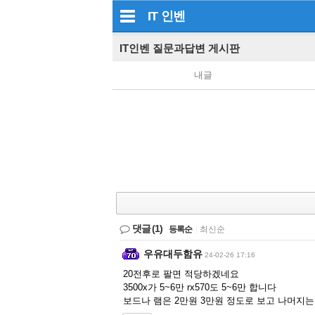
IT
인벤
IT인벤 질문과답변 게시판
내글
댓글
(1)
등록순
|
최신순
우유대두함유
24-02-26 17:16
20전후로 팔면 적당하겠네요
3500x가 5~6만 rx570도 5~6만 합니다
보드나 램은 2만원 3만원 정도로 보고 나머지