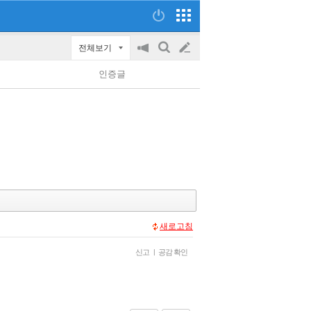
전체보기
공
검
글
지
색
인증글
on/off
쓰
기
새로고침
신고
|
공감 확인