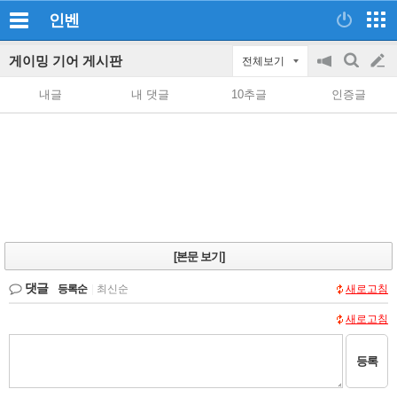
인벤
게이밍 기어 게시판
전체보기
공
검
글
지
색
내글
내 댓글
10추글
인증글
on/off
쓰
기
[본문 보기]
댓글
등록순
|
최신순
새로고침
새로고침
등록