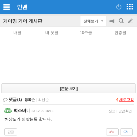
인벤
게이밍 기어 게시판
전체보기
공
검
글
지
색
내글
내 댓글
10추글
인증글
on/off
쓰
기
[본문 보기]
댓글
(1)
등록순
|
최신순
새로고침
벅스버니
23-12-29 16:13
신고
|
공감 확인
해상도가 안맞는듯 합니다.
답글
0
0