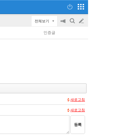
전체보기
공
검
글
지
색
인증글
on/off
쓰
기
새로고침
새로고침
등록