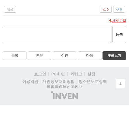
답글
0
0
새로고침
등록
목록
본문
이전
다음
댓글보기
로그인
PC화면
퀵링크
설정
청소년보호정책
이용약관
개인정보처리방침
▲
불법촬영물신고안내
(주)
인
벤