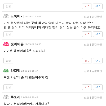
답글
0
0
드뚝배기
22-05-15 13:03
신고
|
공감 확인
가서 원샷원킬 나는 곳이 최고임 옆에 나보다 빨리 잡는 사람 있으
면 템 많이 먹기 어려우니까 최대한 빨리 많이 잡는 곳이 가장 유리해요.
답글
0
0
빛아이유
22-05-22 08:55
신고
|
공감 확인
아이유 움짤이라 3추 드립니다
답글
0
0
양겉멋
22-09-20 16:47
신고
|
공감 확인
폭젠 사냥터 좀 더 만들어주지 참
답글
0
0
후또리
23-09-04 20:49
신고
|
공감 확인
최땅 가본적이없는데.. 괜찮나요?