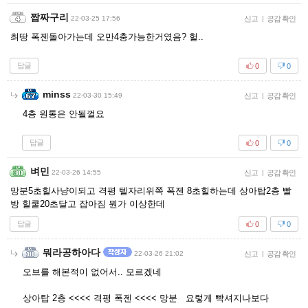
짭짜구리
22-03-25 17:56
신고
|
공감 확인
최땅 폭젠돌아가는데 오만4충가능한거였음? 헐..
답글
0
0
minss
22-03-30 15:49
신고
|
공감 확인
4층 원통은 안될껄요
답글
0
0
벼민
22-03-26 14:55
신고
|
공감 확인
망분5초힐사냥이되고 격평 텔자리위쪽 폭젠 8초힐하는데 상아탑2층 빨
방 힐쿨20초달고 잡아짐 뭔가 이상한데
답글
0
0
뭐라공하아다
22-03-26 21:02
신고
|
공감 확인
오브를 해본적이 없어서.. 모르겠네
상아탑 2층 <<<< 격평 폭젠 <<<< 망분 요렇게 빡셔지나보다