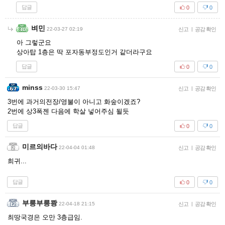
답글
0
0
벼민
22-03-27 02:19
신고
|
공감 확인
아 그렇군요
상아탑 1층은 딱 포자동부정도인거 같더라구요
답글
0
0
minss
22-03-30 15:47
신고
|
공감 확인
3번에 과거의전장/영불이 아니고 화숲이겠죠?
2번에 상3폭젠 다음에 학살 넣어주심 될듯
답글
0
0
미르의바다
22-04-04 01:48
신고
|
공감 확인
희귀...
답글
0
0
부릉부릉쾅
22-04-18 21:15
신고
|
공감 확인
최땅국경은 오만 3층급임.