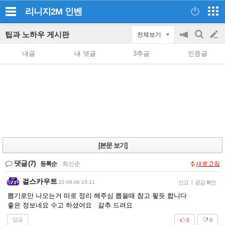
리니지2M
인벤
팁과 노하우 게시판
전체보기
공
검
글
지
색
내글
내 댓글
3추글
인증글
on/off
쓰
기
[본문 보기]
댓글
(7)
등록순
|
최신순
새로고침
걸스카우트
22-08-06 15:11
신고
|
공감 확인
뽑기로만 나오는거 따로 정리 해주심 뽑을때 참고 됳듯 합니다
좋은 정보네요 수고 하셨어요 갈추 드려요
답글
0
0