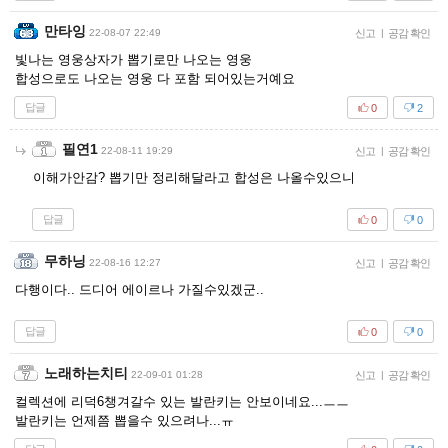
만타잉
22-08-07 22:49
신고
|
공감 확인
빛나는 영웅상자가 뽑기로만 나오는 영웅
합성으로도 나오는 영웅 다 포함 되어있는거예요
답글
0
2
필연1
22-08-11 19:29
신고
|
공감 확인
이해가안감? 뽑기만 정리해달라고 합성은 나올수있으니
답글
0
0
무하닝
22-08-16 12:27
신고
|
공감 확인
다행이다.. 드디어 에이르나 가질수있겠군..
답글
0
0
노래하는치티
22-09-01 01:28
신고
|
공감 확인
컬렉션에 리덕6챙겨갈수 있는 발란키는 안보이네요...ㅡㅡ
발란키는 언제쯤 뽑을수 있으려나...ㅠ