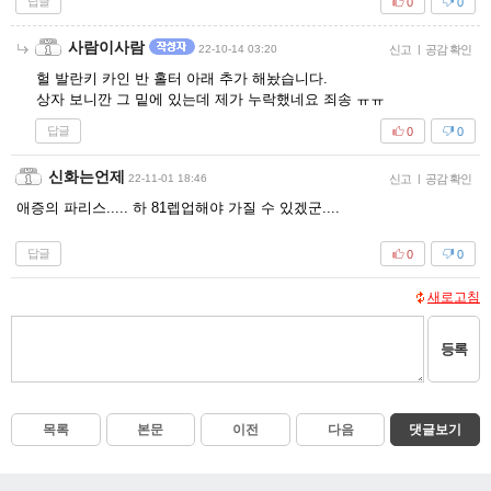
답글
0
0
사람이사람
22-10-14 03:20
신고
|
공감 확인
헐 발란키 카인 반 홀터 아래 추가 해놨습니다.
상자 보니깐 그 밑에 있는데 제가 누락했네요 죄송 ㅠㅠ
답글
0
0
신화는언제
22-11-01 18:46
신고
|
공감 확인
애증의 파리스..... 하 81렙업해야 가질 수 있겠군....
답글
0
0
새로고침
등록
목록
본문
이전
다음
댓글보기