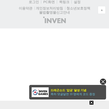
로그인
PC화면
퀵링크
설정
청소년보호정책
이용약관
개인정보처리방침
▲
불법촬영물신고안내
(주)
인
벤
드래곤소드 '압긍' 달성 기념
축하 댓글달면 10 명에게 코드 증정