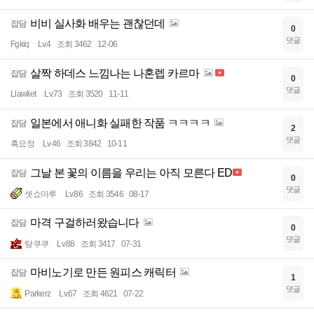
비비 실사화 배우는 괜찮던데
잡담
0
댓글
Fgkiq
Lv.4
조회 3462
12-06
살짝 하데스 느낌나는 나혼렙 카르마
잡담
0
댓글
Llawliet
Lv.73
조회 3520
11-11
일본에서 애니화 실패한 작품 ㅋㅋㅋㅋ
잡담
2
댓글
흑요정
Lv.46
조회 3842
10-11
그날 본 꽃의 이름을 우리는 아직 모른다 ED
잡담
0
댓글
셋쇼마루
Lv.86
조회 3546
08-17
마격 구걸하러왔습니다
잡담
0
댓글
탕쿠쿠
Lv.88
조회 3417
07-31
마비노기로 만든 원피스 캐릭터
잡담
1
댓글
Parkerz
Lv.67
조회 4621
07-22