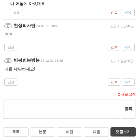
나 어똫게 아셨대요
답글
1
0
천상의사탄
24-09-23 19:09
신고
|
공감 확인
ㅎㅎ
답글
0
0
빙봉빙봉빙봉
24-12-02 23:46
신고
|
공감 확인
다들 대단하세요!!
답글
0
0
새로고침
등록
목록
본문
이전
다음
댓글보기