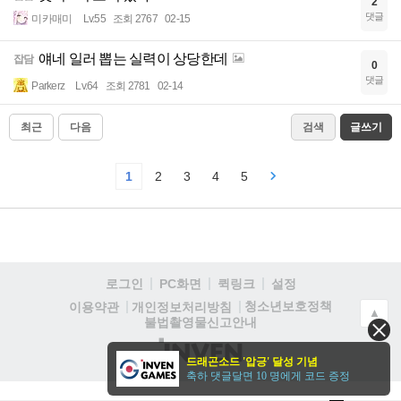
2
댓글
미카매미
Lv.55
조회 2767
02-15
얘네 일러 뽑는 실력이 상당한데
잡담
0
댓글
Parkerz
Lv.64
조회 2781
02-14
최근
다음
검색
글쓰기
1
2
3
4
5
로그인
PC화면
퀵링크
설정
청소년보호정책
이용약관
개인정보처리방침
▲
불법촬영물신고안내
(주)
드래곤소드 '압긍' 달성 기념
인
축하 댓글달면 10 명에게 코드 증정
벤