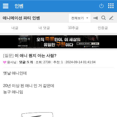
인벤
애니메이션 파티 인벤
전체보기
공
검
글
지
색
내글
내 댓글
10추글
인증글
on/off
쓰
기
[질문]
이 애니 뭔지 아는 사람?
용사님
댓글: 5 개
조회:
2738
추천:
1
2024-09-14 01:41:04
옛날 애니인데
20년 이상 된 애니 인 거 같은데
농구 애니임