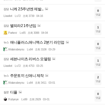
니케 2.5주년엔 제발...
잡담
0
댓글
Llawliet
Lv.72
조회 3739
04-16
별되라2 1주년임
잡담
1
댓글
Parkerz
Lv.65
조회 3088
04-04
애니플러스,애니맥스 2분기 라인업
뉴스
0
댓글
Watanabeyou
Lv.84
조회 3108
03-29
세븐나이츠 리버스 모델링
잡담
1
댓글
Llawliet
Lv.72
조회 4753
03-25
주문토끼 신애니 제작
뉴스
2
댓글
Watanabeyou
Lv.84
조회 3411
03-01
디플
질문
0
댓글
Rubyeye
Lv.89
조회 2929
03-01