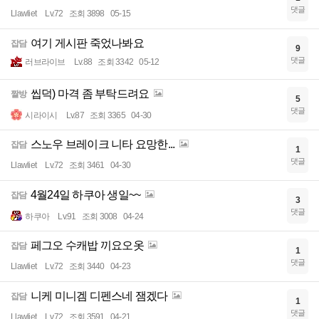
댓글
Llawliet
Lv.72
조회 3898
05-15
여기 게시판 죽었나봐요
잡담
9
댓글
러브라이브
Lv.88
조회 3342
05-12
씹덕) 마격 좀 부탁드려요
짤방
5
댓글
시라이시
Lv.87
조회 3365
04-30
스노우 브레이크 니타 요망한...
잡담
1
댓글
Llawliet
Lv.72
조회 3461
04-30
4월24일 하쿠아 생일~~
잡담
3
댓글
하쿠아
Lv.91
조회 3008
04-24
페그오 수캐밥 끼요오옷
잡담
1
댓글
Llawliet
Lv.72
조회 3440
04-23
니케 미니겜 디펜스네 잼겠다
잡담
1
댓글
Llawliet
Lv.72
조회 3591
04-21