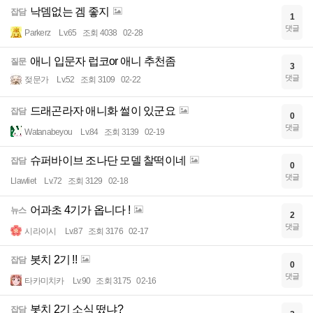
낙뎀없는 겜 좋지
잡담
1
댓글
Parkerz
Lv.65
조회 4038
02-28
애니 입문자 럽코or 애니 추천좀
질문
3
댓글
젖문가
Lv.52
조회 3109
02-22
드래곤라자 애니화 썰이 있군요
잡담
0
댓글
Watanabeyou
Lv.84
조회 3139
02-19
슈퍼바이브 조나단 모델 찰떡이네
잡담
0
댓글
Llawliet
Lv.72
조회 3129
02-18
어과초 4기가 옵니다 !
뉴스
2
댓글
시라이시
Lv.87
조회 3176
02-17
봇치 2기 !!
잡담
0
댓글
타카미치카
Lv.90
조회 3175
02-16
봇치 2기 소식 떴냐?
잡담