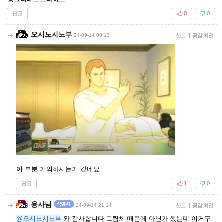
답글
0
0
오시노시노부
24-09-14 08:13
신고
|
공감 확인
이 부분 기억하시는거 같네요
답글
1
0
용사님
24-09-14 21:14
신고
|
공감 확인
@오시노시노부
와 감사합니다 그림체 때문에 아닌가 했는데 이거구