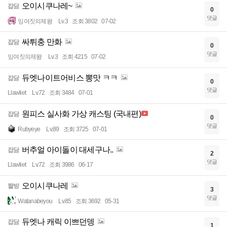
오이시쿠나레~
잡담
0
댓글
잉여짓의제왕
Lv.3
조회 3802
07-02
싸튀충 만화
잡담
0
댓글
잉여짓의제왕
Lv.3
조회 4215
07-02
듀엣나이트어비스 뽕맛 ㅋㅋ
잡담
0
댓글
Llawliet
Lv.72
조회 3484
07-01
원피스 실사화 가상 캐스팅 (국내편)
잡담
0
댓글
Rubyeye
Lv.89
조회 3725
07-01
버추얼 아이돌이 대세구나..
잡담
2
댓글
Llawliet
Lv.72
조회 3986
06-17
오이시쿠나레
짤방
3
댓글
Watanabeyou
Lv.85
조회 3692
05-31
듀엣나 캐릭 이쁘던뎅
잡담
1