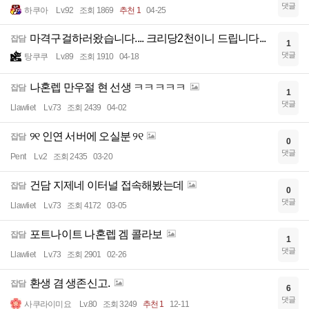
댓글
하쿠아
Lv.92
조회 1869
추천 1
04-25
마격구걸하러왔습니다.... 크리당2천이니 드립니다...
잡담
1
댓글
탕쿠쿠
Lv.89
조회 1910
04-18
나혼렙 만우절 현 선생 ㅋㅋㅋㅋㅋ
잡담
1
댓글
Llawliet
Lv.73
조회 2439
04-02
୨୧ 인연 서버에 오실분 ୨୧
잡담
0
댓글
Pent
Lv.2
조회 2435
03-20
건담 지제네 이터널 접속해봤는데
잡담
0
댓글
Llawliet
Lv.73
조회 4172
03-05
포트나이트 나혼렙 겜 콜라보
잡담
1
댓글
Llawliet
Lv.73
조회 2901
02-26
환생 겸 생존신고.
잡담
6
댓글
사쿠라이미요
Lv.80
조회 3249
추천 1
12-11