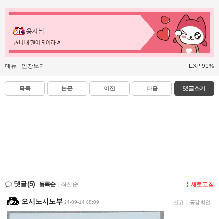
용사님
🎶너 내 팬이 되어라🎵
메뉴
인장보기
EXP 91%
목록
본문
이전
다음
댓글쓰기
댓글
(5)
등록순
|
최신순
새로고침
오시노시노부
24-09-14 08:09
신고
|
공감 확인