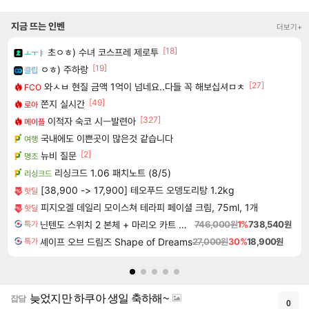
지금 뜨는 인벤
더보기+
[18]
초ㅇㅎ) 수녀 코스프레 제로투
ㅗㅜㅑ
[19]
ㅇㅎ) 주하랑
클립
[27]
와ㅅㅂ 현질 금액 1억이 넘네요..다들 꼭 해보십셔ㅁㅊ
FCO
[49]
쫀지 실시간
로아
[327]
이적자 숙코 시ㅡ발련아
메이플
국내에도 이쁜곳이 많은것 같습니다
여행
[2]
뉴비 질문
명조
리싱크드 1.06 패치노트 (8/5)
리싱크드
[38,900 -> 17,900] 테오푸드 오뎅도리탕 1.2kg
핫딜
피지오겔 데일리 모이스쳐 테라피 페이셜 크림, 75ml, 1개
핫딜
닌텐도 스위치 2 본체 + 마리오 카트 월드
746,000원
1%
738,540원
특가
셰이프 오브 드림즈 Shape of Dreams
27,000원
30%
18,900원
특가
늦었지만 하쿠아 생일 축하해~
잡담
0