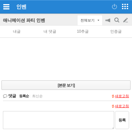
인벤
애니메이션 파티 인벤
전체보기
공
검
글
지
색
내글
내 댓글
10추글
인증글
on/off
쓰
기
[본문 보기]
댓글
등록순
|
최신순
새로고침
새로고침
등록