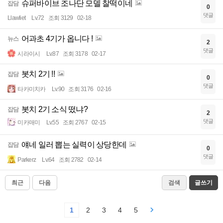
슈퍼바이브 조나단 모델 찰떡이네
잡담
0
댓글
Llawliet
Lv.72
조회 3129
02-18
어과초 4기가 옵니다 !
뉴스
2
댓글
시라이시
Lv.87
조회 3178
02-17
봇치 2기 !!
잡담
0
댓글
타카미치카
Lv.90
조회 3176
02-16
봇치 2기 소식 떴냐?
잡담
2
댓글
미카매미
Lv.55
조회 2767
02-15
얘네 일러 뽑는 실력이 상당한데
잡담
0
댓글
Parkerz
Lv.64
조회 2782
02-14
최근
다음
검색
글쓰기
1
2
3
4
5