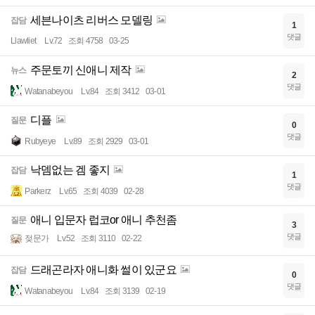
세븐나이츠 리버스 모델링
잡담
1
댓글
Llawliet
Lv.72
조회 4758
03-25
주문토끼 신애니 제작
뉴스
2
댓글
Watanabeyou
Lv.84
조회 3412
03-01
디플
질문
0
댓글
Rubyeye
Lv.89
조회 2929
03-01
낙뎀없는 겜 좋지
잡담
1
댓글
Parkerz
Lv.65
조회 4039
02-28
애니 입문자 럽코or 애니 추천좀
질문
3
댓글
젖문가
Lv.52
조회 3110
02-22
드래곤라자 애니화 썰이 있군요
잡담
0
댓글
Watanabeyou
Lv.84
조회 3139
02-19