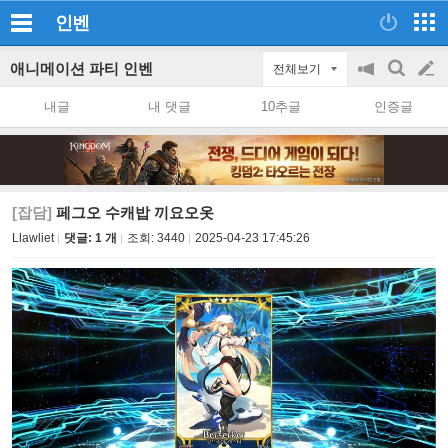
인벤
애니메이션 파티 인벤
전체보기
공
검
글
지
색
내글
내 댓글
10추글
인증글
on/off
쓰
기
[잡담]
페그오 수캐밥 끼요오옷
Llawliet
댓글: 1 개
조회:
3440
2025-04-23 17:45:26