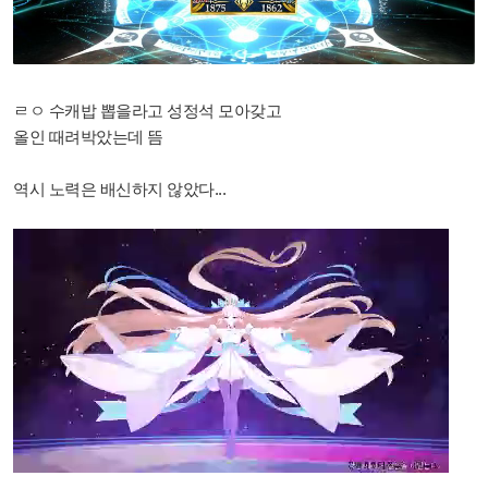
ㄹㅇ 수캐밥 뽑을라고 성정석 모아갖고
올인 때려박았는데 뜸
역시 노력은 배신하지 않았다...