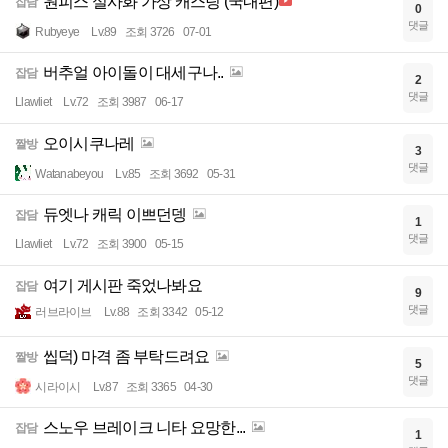
원피스 실사화 가상 캐스팅 (국내편)
잡담
0
댓글
Rubyeye
Lv.89
조회 3726
07-01
버추얼 아이돌이 대세구나..
잡담
2
댓글
Llawliet
Lv.72
조회 3987
06-17
오이시쿠나레
짤방
3
댓글
Watanabeyou
Lv.85
조회 3692
05-31
듀엣나 캐릭 이쁘던뎅
잡담
1
댓글
Llawliet
Lv.72
조회 3900
05-15
여기 게시판 죽었나봐요
잡담
9
댓글
러브라이브
Lv.88
조회 3342
05-12
씹덕) 마격 좀 부탁드려요
짤방
5
댓글
시라이시
Lv.87
조회 3365
04-30
스노우 브레이크 니타 요망한...
잡담
1