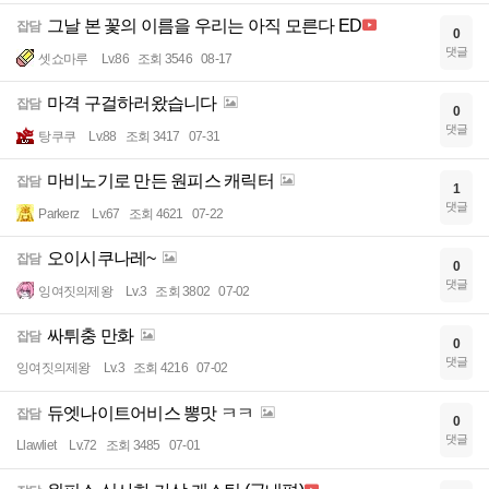
그날 본 꽃의 이름을 우리는 아직 모른다 ED
잡담
0
댓글
셋쇼마루
Lv.86
조회 3546
08-17
마격 구걸하러왔습니다
잡담
0
댓글
탕쿠쿠
Lv.88
조회 3417
07-31
마비노기로 만든 원피스 캐릭터
잡담
1
댓글
Parkerz
Lv.67
조회 4621
07-22
오이시쿠나레~
잡담
0
댓글
잉여짓의제왕
Lv.3
조회 3802
07-02
싸튀충 만화
잡담
0
댓글
잉여짓의제왕
Lv.3
조회 4216
07-02
듀엣나이트어비스 뽕맛 ㅋㅋ
잡담
0
댓글
Llawliet
Lv.72
조회 3485
07-01