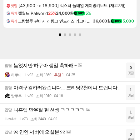
[43,900 -> 18,900] 긱스타 풀배열 게이밍키보드 (재고7개)
핫딜
팰월드 Palworld
25%
24,000원
5%
특가
그랑블루 판타지 리링크 엔드리스 라그나로크 업그레이드 킷 Granblue Fantasy Relink Endless Ragnarok Upgrade Kit DLC
36,800원
5,000
특가
늦었지만 하쿠아 생일 축하해~
잡담
0
댓글
하쿠아
Lv.92
조회 1869
추천 1
04-25
마격구걸하러왔습니다.... 크리당2천이니 드립니다...
잡담
1
댓글
탕쿠쿠
Lv.89
조회 1910
04-18
나혼렙 만우절 현 선생 ㅋㅋㅋㅋㅋ
잡담
1
댓글
Llawliet
Lv.73
조회 2440
04-02
୨୧ 인연 서버에 오실분 ୨୧
잡담
0
댓글