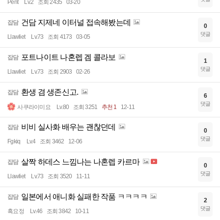
Pent
Lv.2
조회 2435
03-20
건담 지제네 이터널 접속해봤는데
잡담
0
댓글
Llawliet
Lv.73
조회 4173
03-05
포트나이트 나혼렙 겜 콜라보
잡담
1
댓글
Llawliet
Lv.73
조회 2903
02-26
환생 겸 생존신고.
잡담
6
댓글
사쿠라이미요
Lv.80
조회 3251
추천 1
12-11
비비 실사화 배우는 괜찮던데
잡담
0
댓글
Fgkiq
Lv.4
조회 3462
12-06
살짝 하데스 느낌나는 나혼렙 카르마
잡담
0
댓글
Llawliet
Lv.73
조회 3520
11-11
일본에서 애니화 실패한 작품 ㅋㅋㅋㅋ
잡담
2
댓글
흑요정
Lv.46
조회 3842
10-11