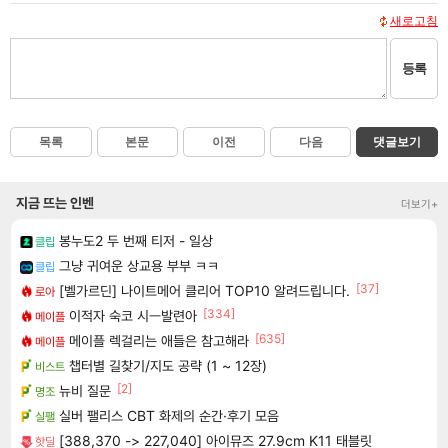
새로고침
등록
목록
본문
이전
다음
댓글보기
지금 뜨는 인벤
더보기+
봉누도2 두 번째 티저 - 일상
클립
그냥 귀여운 상교용 부부 ㅋㅋ
클립
[37]
[벨가르딘] 나이트메어 클리어 TOP10 알려드립니다.
로아
[334]
이적자 숙코 시ㅡ발련아
메이플
[635]
메이플 렉걸리는 애들은 참고해라
메이플
챕터별 길찾기/지도 공략 (1 ~ 12장)
비스트
[2]
뉴비 질문
명조
실버 팰리스 CBT 화제의 순간·후기 모음
실팰
[388,370 -> 227,040] 아이뮤즈 27.9cm K11 태블릿
핫딜