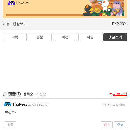
Llawliet
메뉴
인장보기
EXP 23%
목록
본문
이전
다음
댓글쓰기
댓글
(1)
등록순
|
최신순
새로고침
Parkerz
25-04-23 17:57
신고
|
공감 확인
부럽다
답글
0
0