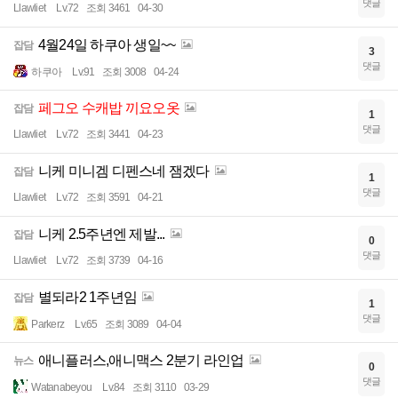
댓글
Llawliet
Lv.72
조회 3461
04-30
4월24일 하쿠아 생일~~
잡담
3
댓글
하쿠아
Lv.91
조회 3008
04-24
페그오 수캐밥 끼요오옷
잡담
1
댓글
Llawliet
Lv.72
조회 3441
04-23
니케 미니겜 디펜스네 잼겠다
잡담
1
댓글
Llawliet
Lv.72
조회 3591
04-21
니케 2.5주년엔 제발...
잡담
0
댓글
Llawliet
Lv.72
조회 3739
04-16
별되라2 1주년임
잡담
1
댓글
Parkerz
Lv.65
조회 3089
04-04
애니플러스,애니맥스 2분기 라인업
뉴스
0
댓글
Watanabeyou
Lv.84
조회 3110
03-29