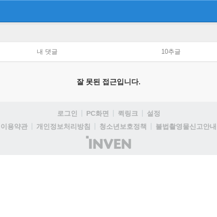
내 댓글
10추글
잘 못된 접근입니다.
로그인
PC화면
퀵링크
설정
이용약관
개인정보처리방침
청소년보호정책
불법촬영물신고안내
(주)
인
벤