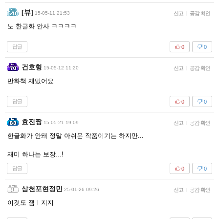
[뷰]
15-05-11 21:53
신고
|
공감 확인
노 한글화 안사 ㅋㅋㅋㅋ
답글
0
0
건호형
15-05-12 11:20
신고
|
공감 확인
만화책 재밌어요
답글
0
0
효진짱
15-05-21 19:09
신고
|
공감 확인
한글화가 안돼 정말 아쉬운 작품이기는 하지만...
재미 하나는 보장...!
답글
0
0
삼천포현정민
25-01-26 09:26
신고
|
공감 확인
이것도 잼ㅣ지지