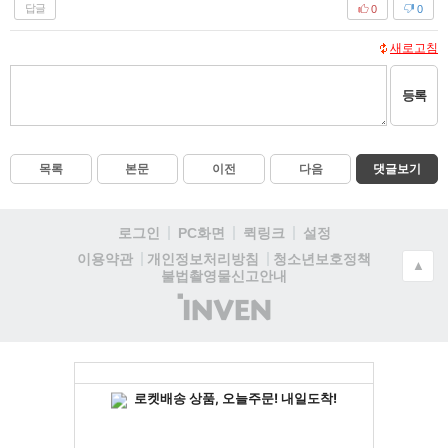
답글
0
0
새로고침
등록
목록
본문
이전
다음
댓글보기
로그인
PC화면
퀵링크
설정
청소년보호정책
이용약관
개인정보처리방침
▲
불법촬영물신고안내
(주)
인
벤