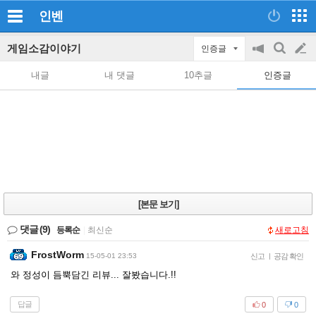
인벤
게임소감이야기
인증글
공
검
글
지
색
내글
내 댓글
10추글
인증글
on/off
쓰
기
[본문 보기]
댓글
(9)
등록순
|
최신순
새로고침
FrostWorm
15-05-01 23:53
신고
|
공감 확인
와 정성이 듬뿍담긴 리뷰... 잘봤습니다.!!
답글
0
0