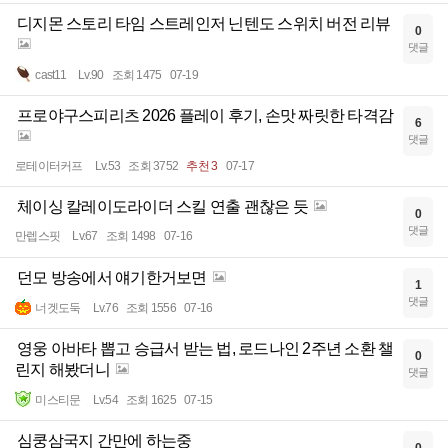
디지몬 스토리 타임 스트레인저 닌텐도 스위치 버전 리뷰
0
댓글
cast11
Lv.90
조회 1475
07-19
프로야구스피리츠 2026 플레이 후기, 손맛 짜릿한 타격감
6
댓글
로테이터커프
Lv.53
조회 3752
추천 3
07-17
체이싱 칼레이도라이더 스킬 연출 괜찮은 듯
0
댓글
만렙스핏
Lv.67
조회 1498
07-16
던모 방송에서 얘기한거보면
1
댓글
너겟도둑
Lv.76
조회 1556
07-16
영웅 아바타 뽑고 승급서 받는 법, 로드나인 2주년 소환 챌
0
린지 해봤더니
댓글
미스티문
Lv.54
조회 1625
07-15
심쿵삼국지 간만에 하는중
0