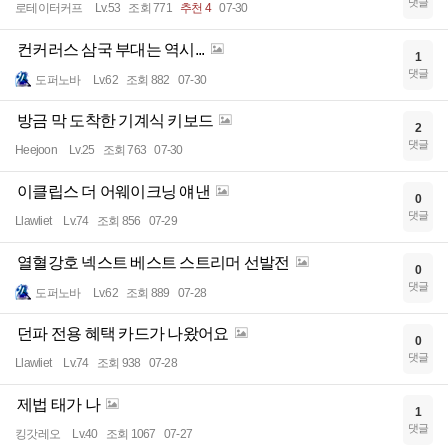
댓글
로테이터커프
Lv.53
조회 771
추천 4
07-30
컨커러스 삼국 부대는 역시...
1
댓글
도퍼노바
Lv.62
조회 882
07-30
방금 막 도착한 기계식 키보드
2
댓글
Heejoon
Lv.25
조회 763
07-30
이클립스 더 어웨이크닝 얘낸
0
댓글
Llawliet
Lv.74
조회 856
07-29
열혈강호 넥스트 베스트 스트리머 선발전
0
댓글
도퍼노바
Lv.62
조회 889
07-28
던파 전용 혜택 카드가 나왔어요
0
댓글
Llawliet
Lv.74
조회 938
07-28
제법 태가 나
1
댓글
킹갓레오
Lv.40
조회 1067
07-27