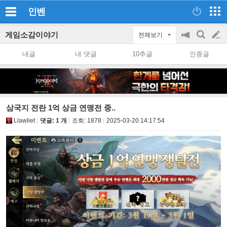
인벤
게임소감이야기
전체보기
공
검
글
지
색
내글
내 댓글
10추글
인증글
on/off
쓰
기
삼국지 전란 1억 상금 연맹전 중..
Llawliet
댓글: 1 개
조회:
1878
2025-03-20 14:17:54