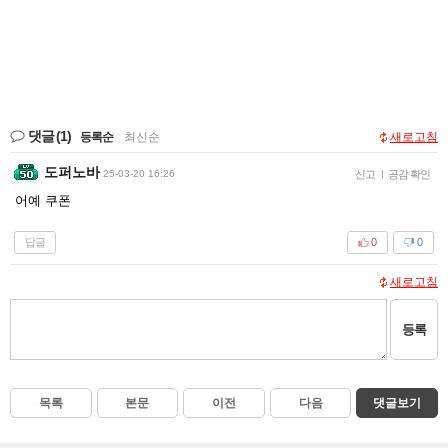
댓글
(1)
등록순
|
최신순
새로고침
도퍼노바
25-03-20 16:26
신고
|
공감 확인
어예 쿠폰
답글
0
0
새로고침
등록
목록
본문
이전
다음
댓글보기