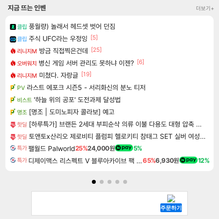
지금 뜨는 인벤
더보기+
풍월량) 놀래서 헤드셋 벗어 던짐
클립
[5]
주식 UFC라는 우정잉
클립
[25]
방금 직접찍은건데
리니지M
[6]
병신 게임 서버 관리도 못하냐 이젠?
오버워치
[19]
미쳤다. 자랑글
리니지M
라스트 에포크 시즌5 - 서리화신의 분노 티저
PV
'하늘 위의 공포' 도전과제 달성법
비스트
[명조 | 도미노피자 콜라보] 예고
명조
[하루특가] 브랜든 2세대 부피순삭 의류 이불 다용도 대형 압축 파우치 2매세트
핫딜
토앤토x산리오 제로비티 플럼피 헬로키티 참태그 SET 실버 여성용 쪼리
핫딜
팰월드 Palworld
25%
24,000원
5%
특가
디제이맥스 리스펙트 V 블루아카이브 팩 DJMAX RESPECT V Blue Archive Pack DLC
65%
6,930원
12%
특가