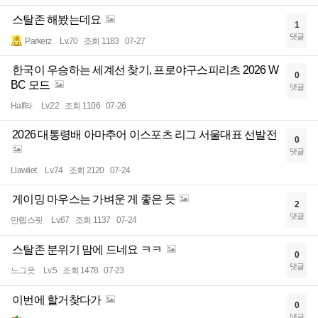
스탈존 해봤는데요
1
댓글
Parkerz
Lv.70
조회 1183
07-27
한국이 우승하는 세계선 찾기, 프로야구스피리츠 2026 W
0
BC 모드
댓글
Half라
Lv.22
조회 1106
07-26
2026 대통령배 아마추어 이스포츠 리그 서울대표 선발전
0
댓글
Llawliet
Lv.74
조회 2120
07-24
게이밍 마우스는 가벼운 게 좋은 듯
2
댓글
만렙스핏
Lv.67
조회 1137
07-24
스탈존 분위기 맘에 드네요 ㅋㅋ
0
댓글
느그읏
Lv.5
조회 1478
07-23
이번에 할거찾다가
0
댓글