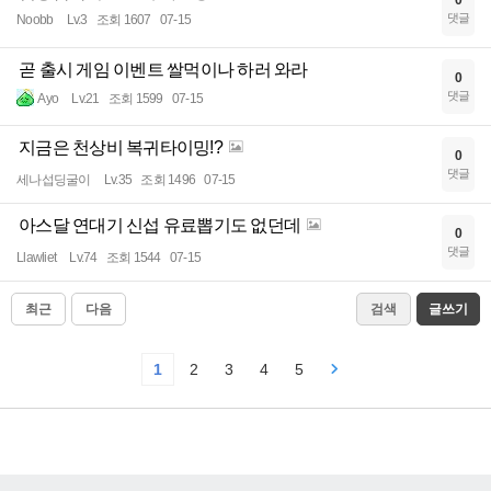
댓글
Noobb
Lv.3
조회 1607
07-15
곧 출시 게임 이벤트 쌀먹이나 하러 와라
0
댓글
Ayo
Lv.21
조회 1599
07-15
지금은 천상비 복귀타이밍!?
0
댓글
세나섭딩굴이
Lv.35
조회 1496
07-15
아스달 연대기 신섭 유료뽑기도 없던데
0
댓글
Llawliet
Lv.74
조회 1544
07-15
최근
다음
검색
글쓰기
1
2
3
4
5