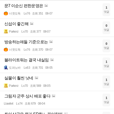
문7 이순신 편한운영은
1
댓글
너겟도둑
Lv.76
조회 351
08-07
신섭이 좋긴해
0
댓글
Parkerz
Lv.70
조회 377
08-07
방송하는애들 기준으로는
0
댓글
너겟도둑
Lv.76
조회 370
08-07
블라이트워는 결국 내실임
1
댓글
도퍼노바
Lv.63
조회 701
08-05
실물이 훨씬 낫네
1
댓글
Parkerz
Lv.70
조회 569
08-05
그림자 군주 상시 배포 좋다
1
댓글
Llawliet
Lv.74
조회 679
08-04