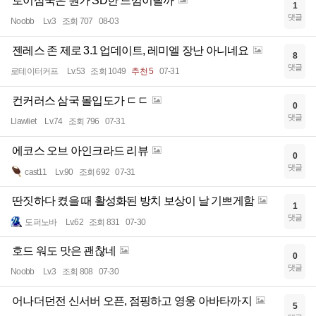
토이삼국은 뭔가 SD한 느낌이랄까
1
댓글
Noobb
Lv.3
조회 707
08-03
젠레스 존 제로 3.1 업데이트, 레미엘 장난 아니네요
8
댓글
로테이터커프
Lv.53
조회 1049
추천 5
07-31
컨커러스 삼국 몰입도가 ㄷㄷ
0
댓글
Llawliet
Lv.74
조회 796
07-31
에코스 오브 아인크라드 리뷰
0
댓글
cast11
Lv.90
조회 692
07-31
딴짓하다 켰을 때 활성화된 방치 보상이 날 기쁘게함
1
댓글
도퍼노바
Lv.62
조회 831
07-30
호드 워도 맛은 괜찮네
0
댓글
Noobb
Lv.3
조회 808
07-30
어나더던전 신서버 오픈, 점핑하고 영웅 아바타까지
5