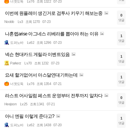
너겟도둑
Lv.76
조회 1322
07-23
이번에 원플레이 생긴거로 검투사 키우기 해보는중
0
댓글
Noobb
Lv.3
조회 1270
07-23
나혼렙arise 아그네스 리베라를 뽑아야 하는 이유
1
댓글
도퍼노바
Lv.62
조회 1296
07-23
넥슨 현대카드 게릴라 이벤트있음
1
댓글
Parkerz
Lv.70
조회 1232
07-23
요새 할거없어서 아스달연대기하는데
1
댓글
너겟도둑
Lv.76
조회 1354
07-21
라스트 어사일럼 페스트 운영부터 전투까지 알차다
0
댓글
Heejoon
Lv.25
조회 1341
07-21
아니 엔필 이렇게 준다고?
1
댓글
도퍼노바
Lv.62
조회 1438
07-20