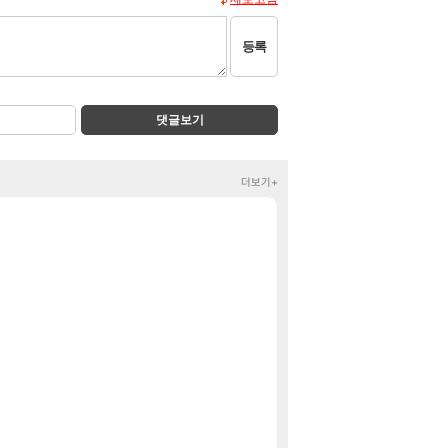
등록
댓글보기
더보기+
26년 7월 팔로우 
잡담
마크 RPG 고민하
클립
이번 드라이브
오버워치
와 ㅁㅊ 컴플뜸
메이플
의외로 은근히 몬
FCO
슈로대Y 확장팩 업
PV
비스트 오브 리인
비스트
아키츠 아키나 
아스오라
38%할인!제닉스
핫딜
레고 인기 컬렉션 
핫딜