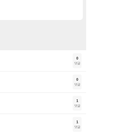
시드 마이어의 문명 7 힘
특가
팰월드 Palworld
특가
0
댓글
0
댓글
1
댓글
1
댓글