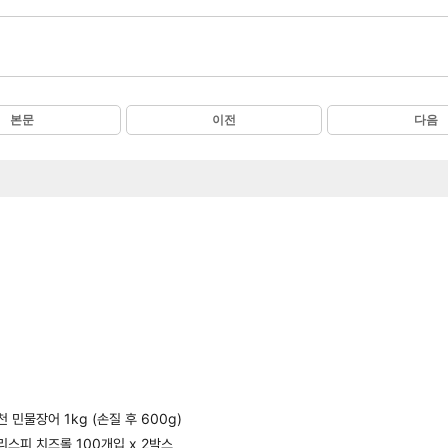
본문
이전
다음
풍천 민물장어 1kg (손질 후 600g)
 크리스피 치즈롤 100개입 x 2박스