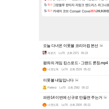
그랑블루 판타지 리링크 엔드리스 라그나로크 Gra
특가
커세어 코브 Corsair Cove
25%
29,920
특가
오늘 다녀온 이풋볼 코리아컵 본선
제로즈
Lv.70
조회 2371
05-23
왕좌의 게임 킹스로드 - 그랜드 론칭.mp4
너겟도둑
Lv.76
조회 2528
05-22
이풋볼 내일입니다
Parkerz
Lv.70
조회 2582
05-22
파판14 이번에 신규로 만들면 주는거
너겟도둑
Lv.76
조회 2500
05-21