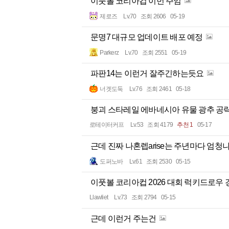
이풋볼 코리아컵 이번 주임
제로즈
Lv.70
조회 2606
05-19
문명7 대규모 업데이트 배포 예정
Parkerz
Lv.70
조회 2551
05-19
파판14는 이런거 잘주긴하는듯요
너겟도둑
Lv.76
조회 2461
05-18
붕괴 스타레일 에바네시아 유물 광추 공략
로테이터커프
Lv.53
조회 4179
추천 1
05-17
근데 진짜 나혼렙arise는 주년마다 엄청
도퍼노바
Lv.61
조회 2530
05-15
이풋볼 코리아컵 2026 대회 럭키드로우 
Llawliet
Lv.73
조회 2794
05-15
근데 이런거 주는건