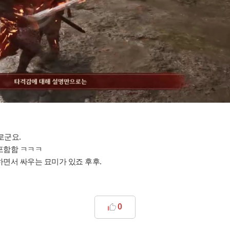
로군요.
 포함함 ㅋㅋㅋ
하면서 싸우는 묘미가 있죠 후후.
0