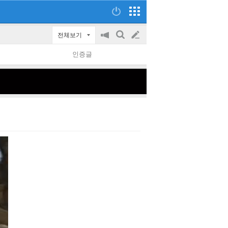
전체보기
공
검
글
지
색
인증글
on/off
쓰
기