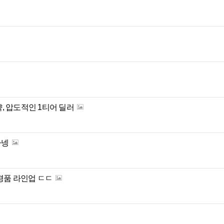
, 압도적인 1티어 딜러
나넹
경품 라인업 ㄷㄷ