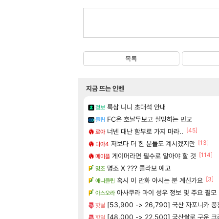
목록
지금 뜨는 인벤
룩삼 니니 초대석 안내
정보
FC온 호날두보고 실망하는 민교
클립
[45]
너넨 대난 함부로 가지 마라..
로아
[13]
저보다 더 한 분들도 계시겠지만
디아4
[114]
게이머라면 필수로 알아야 할 것
메이플
명조 X ??? 콜라보 예고
명조
[3]
혹시 이 만화 아시는 분 계신가요
애니클립
아사쿠라 마이 성우 정보 및 주요 필모
아스오라
[53,900 -> 26,790] 국산 자포니카 
핫딜
[48,000 -> 22,500] 국산쌀로 구운
핫딜