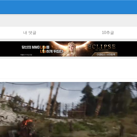
내 댓글
10추글