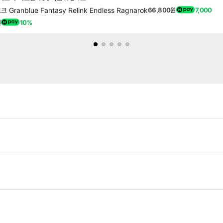
nblue Fantasy Relink Endless Ragnarok
66,800원
7,000
원
10%