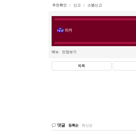
추천확인
신고
스팸신고
미카
메뉴
인장보기
목록
댓글
등록순
|
최신순