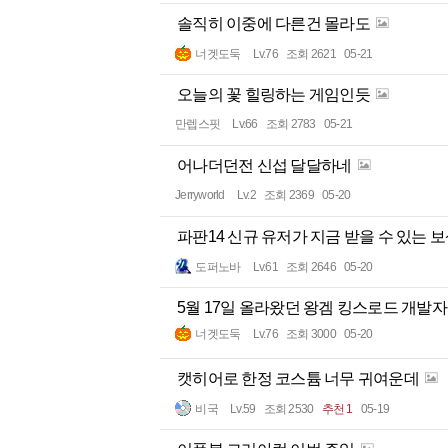
솔직히 이중에 다른건 몰라도
너겟도둑
Lv.76
조회 2621
05-21
오늘의 꽃 힐링하는 게임인듯
만렙스핏
Lv.66
조회 2783
05-21
어나더던전 신섭 달달하네
Jerryworld
Lv.2
조회 2369
05-20
파판14 신규 유저가 지금 받을 수 있는 
도퍼노바
Lv.61
조회 2646
05-20
5월 17일 올라왔던 왕겜 킹스로드 개발
너겟도둑
Lv.76
조회 3000
05-20
캣히어로 한정 코스튬 너무 귀여운데
비국
Lv.59
조회 2530
추천 1
05-19