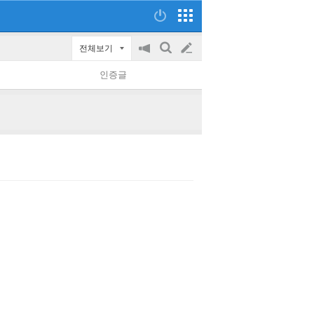
전체보기
공
검
글
지
색
인증글
on/off
쓰
기