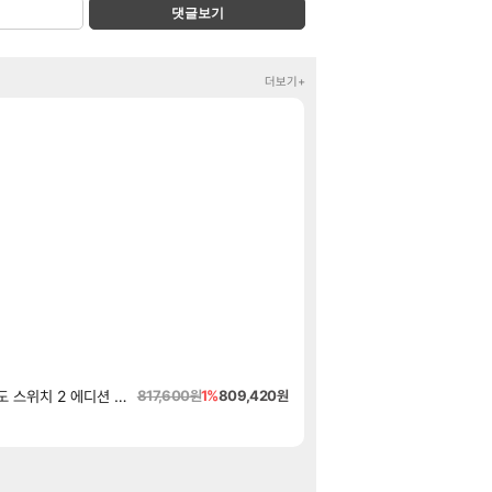
댓글보기
더보기+
2026 치지직 이
정보
마크 RPG 고민하
클립
아떨린다 한시
리니지M
넥슨 오버워치 
오버워치
골드 파는 게 왜 
로아
모든 바우에라 업
비스트
카가미하라 하루
아스오라
7월~8월 부산-단
여행
연세우유 프로틴 19
핫딜
고려홍삼정 100포
핫딜
닌텐도 스위치 2 본체 + 젤다의 전설 티어스 오브 더 킹덤 닌텐도 스위치 2 에디션 + 젤다의 전설 브레스 오브 더 와일드 닌텐도 스위치 2 에디션 번들
817,600원
1%
809,420원
스타더스트 별과 마녀 
특가
나 혼자만 레벨업 어라
특가