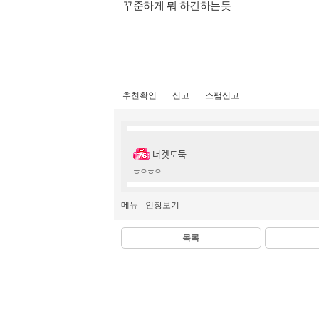
꾸준하게 뭐 하긴하는듯​
추천확인
신고
스팸신고
너겟도둑
ㅎㅇㅎㅇ
메뉴
인장보기
목록