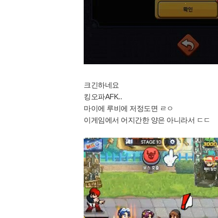
크긴하네요
킹오파AFK..
마이에 루비에 저정도면 ㄹㅇ
이게임에서 어지간한 양은 아니라서 ㄷㄷ