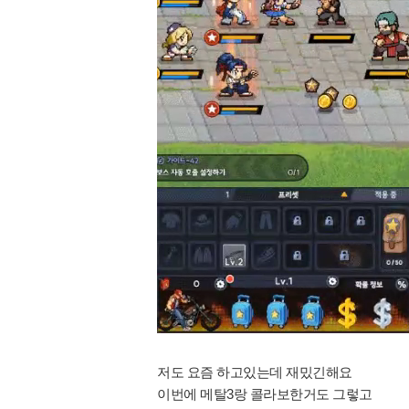
저도 요즘 하고있는데 재밌긴해요
이번에 메탈3랑 콜라보한거도 그렇고