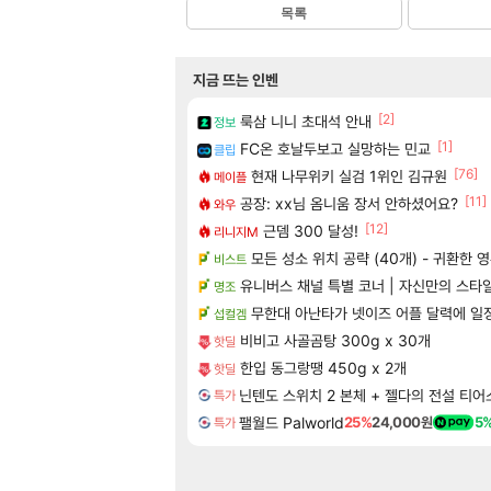
목록
지금 뜨는 인벤
[2]
룩삼 니니 초대석 안내
정보
[1]
FC온 호날두보고 실망하는 민교
클립
[76]
현재 나무위키 실검 1위인 김규원
메이플
[11]
공장: xx님 옴니움 장서 안하셨어요?
와우
[12]
근뎀 300 달성!
리니지M
모든 성소 위치 공략 (40개) - 귀환한 
비스트
유니버스 채널 특별 코너 | 자신만의 스타
명조
무한대 아난타가 넷이즈 어플 달력에 일
섭컬겜
비비고 사골곰탕 300g x 30개
핫딜
한입 동그랑땡 450g x 2개
핫딜
특가
5,000
팰월드 Palworld
25%
24,000원
5
특가