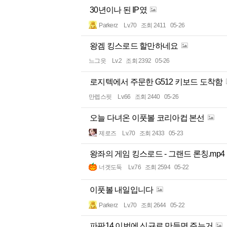
30년이나 된 IP였
Parkerz
Lv.70
조회 2411
05-26
왕겜 킹스로드 할만하네요
느그읏
Lv.2
조회 2392
05-26
로지텍에서 주문한 G512 키보드 도착함
만렙스핏
Lv.66
조회 2440
05-26
오늘 다녀온 이풋볼 코리아컵 본선
제로즈
Lv.70
조회 2433
05-23
왕좌의 게임 킹스로드 - 그랜드 론칭.mp4
너겟도둑
Lv.76
조회 2594
05-22
이풋볼 내일입니다
Parkerz
Lv.70
조회 2644
05-22
파판14 이번에 신규로 만들면 주는거