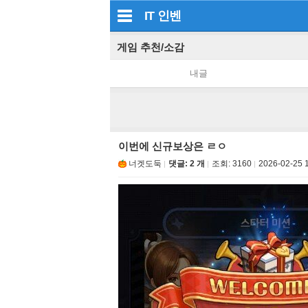
IT
인벤
게임 추천/소감
내글
이번에 신규보상은 ㄹㅇ
너겟도둑
댓글: 2 개
조회:
3160
2026-02-25 