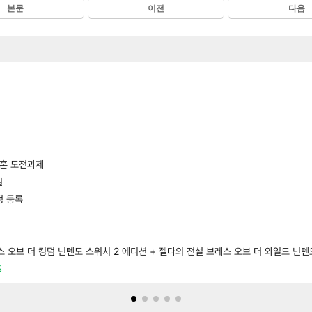
본문
이전
다음
영혼 도전과제
일
정 등록
%