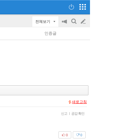
전체보기
공
검
글
지
색
인증글
on/off
쓰
기
새로고침
신고
|
공감 확인
0
0