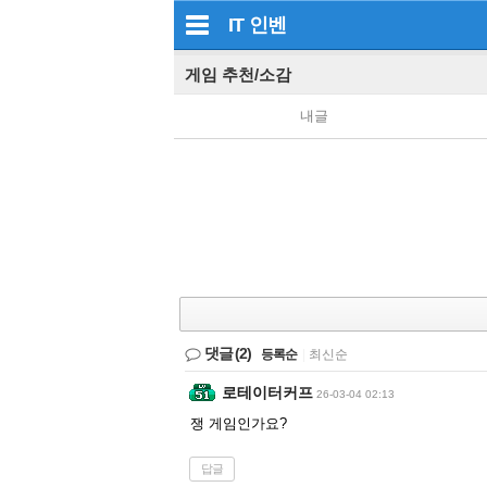
IT
인벤
게임 추천/소감
내글
댓글
(2)
등록순
|
최신순
로테이터커프
26-03-04 02:13
쟁 게임인가요?
답글