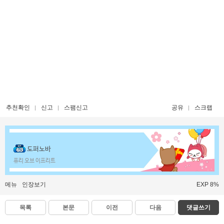
추천확인
신고
스팸신고
공유
스크랩
도퍼노바
퓨리 오브 이프리트
메뉴
인장보기
EXP 8%
목록
본문
이전
다음
댓글쓰기