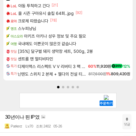
[21]
야동 투척하고 간다
LoL
[92]
올 시즌 구마유시 솔킬 64회..jpg
LoL
[78]
크로체 따왔습니다
로아
스누피냥님
명조
아키츠 아키나 성우 정보 및 주요 필모
아스오라
국내에도 이쁜곳이 많은것 같습니다
여행
[35%] 달구벌 돼지 생막창 세트, 500g, 2봉
핫딜
센트룸 맨 멀티비타민
핫딜
디제이맥스 리스펙트 V V 리버티 3 팩 DJMAX RESPECT V V Liberty 3 Pack DLC
60%
11,920원
12%
특가
닌텐도 스위치 2 본체 + 젤다의 전설 티어스 오브 더 킹덤 닌텐도 스위치 2 에디션 + 젤다의 전설 브레스 오브 더 와일드 닌텐도 스위치 2 에디션 번들
817,600원
1%
809,420원
특가
30년이나 된 IP였
0
댓글
Parkerz
Lv.70
조회 2402
05-26