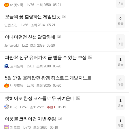
댓글
너겟도둑
Lv.76
조회 2650
05-21
오늘의 꽃 힐링하는 게임인듯
0
댓글
만렙스핏
Lv.66
조회 2814
05-21
어나더던전 신섭 달달하네
0
댓글
Jerryworld
Lv.2
조회 2399
05-20
파판14 신규 유저가 지금 받을 수 있는 보상
1
댓글
도퍼노바
Lv.61
조회 2680
05-20
5월 17일 올라왔던 왕겜 킹스로드 개발자노트
0
댓글
너겟도둑
Lv.76
조회 3035
05-20
캣히어로 한정 코스튬 너무 귀여운데
1
댓글
비국
Lv.59
조회 2555
추천 1
05-19
이풋볼 코리아컵 이번 주임
1
댓글
제로즈
Lv.70
조회 2636
05-19