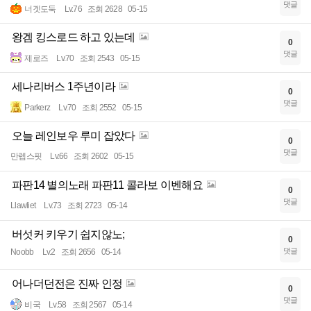
댓글
너겟도둑
Lv.76
조회 2628
05-15
왕겜 킹스로드 하고 있는데
0
댓글
제로즈
Lv.70
조회 2543
05-15
세나리버스 1주년이라
0
댓글
Parkerz
Lv.70
조회 2552
05-15
오늘 레인보우 루미 잡았다
0
댓글
만렙스핏
Lv.66
조회 2602
05-15
파판14 별의노래 파판11 콜라보 이벤해요
0
댓글
Llawliet
Lv.73
조회 2723
05-14
버섯커 키우기 쉽지않노;
0
댓글
Noobb
Lv.2
조회 2656
05-14
어나더던전은 진짜 인정
0
댓글
비국
Lv.58
조회 2567
05-14