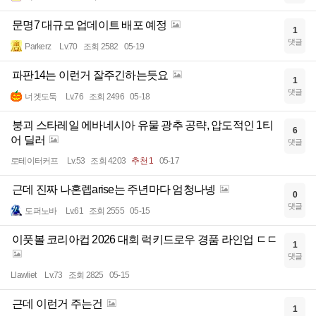
문명7 대규모 업데이트 배포 예정
1
댓글
Parkerz
Lv.70
조회 2582
05-19
파판14는 이런거 잘주긴하는듯요
1
댓글
너겟도둑
Lv.76
조회 2496
05-18
붕괴 스타레일 에바네시아 유물 광추 공략, 압도적인 1티
6
어 딜러
댓글
로테이터커프
Lv.53
조회 4203
추천 1
05-17
근데 진짜 나혼렙arise는 주년마다 엄청나넹
0
댓글
도퍼노바
Lv.61
조회 2555
05-15
이풋볼 코리아컵 2026 대회 럭키드로우 경품 라인업 ㄷㄷ
1
댓글
Llawliet
Lv.73
조회 2825
05-15
근데 이런거 주는건
1