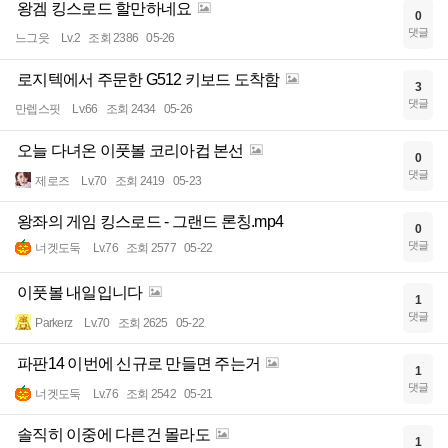
왕겜 킹스로드 할만하네요
0
댓글
느그읏
Lv.2
조회 2386
05-26
로지텍에서 주문한 G512 키보드 도착함
3
댓글
만렙스핏
Lv.66
조회 2434
05-26
오늘 다녀온 이풋볼 코리아컵 본선
0
댓글
제로즈
Lv.70
조회 2419
05-23
왕좌의 게임 킹스로드 - 그랜드 론칭.mp4
0
댓글
너겟도둑
Lv.76
조회 2577
05-22
이풋볼 내일입니다
1
댓글
Parkerz
Lv.70
조회 2625
05-22
파판14 이번에 신규로 만들면 주는거
1
댓글
너겟도둑
Lv.76
조회 2542
05-21
솔직히 이중에 다른건 몰라도
1