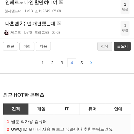
인페르노 나인 할만하네여
1
댓글
천사엘프녀
Lv.13
조회 2249
05-08
나혼렙 2주년 개편했는데
1
댓글
제로즈
Lv.70
조회 2088
05-08
최근
이전
다음
검색
글쓰기
1
2
3
4
5
최근 HOT한 콘텐츠
견적
게임
IT
유머
연예
1
웹툰 작가용 컴퓨터
2
UWQHD 모니터 사용 해보고 싶습니다 추천부탁드려요