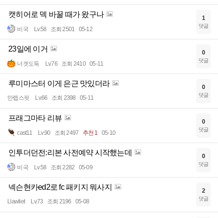
캣히어로 덱 바꿀 때가 왔구나
1
댓글
비국
Lv.58
조회 2501
05-12
23일에 이거
0
댓글
너겟도둑
Lv.76
조회 2410
05-11
루미마스터 이게 은근 맛있더라
0
댓글
만렙스핏
Lv.66
조회 2398
05-11
프래그마타 리뷰
0
댓글
cast11
Lv.90
조회 2497
추천 1
05-10
인투더던전:리본 사전예약 시작했는데
0
댓글
비국
Lv.58
조회 2282
05-09
넥슨현카ed2로 fc 패키지 뭐사지
2
댓글
Llawliet
Lv.73
조회 2196
05-08