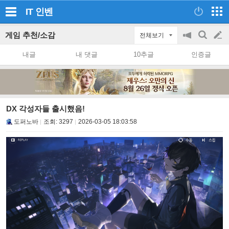
IT
인벤
게임 추천/소감
전체보기
공
검
글
지
색
내글
내 댓글
10추글
인증글
on/off
쓰
기
DX 각성자들 출시했음!
도퍼노바
조회:
3297
2026-03-05 18:03:58