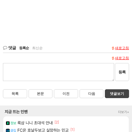
댓글
등록순
|
최신순
새로고침
새로고침
등록
목록
본문
이전
다음
댓글보기
지금 뜨는 인벤
더보기+
[2]
룩삼 니니 초대석 안내
정보
[1]
FC온 호날두보고 실망하는 민교
클립