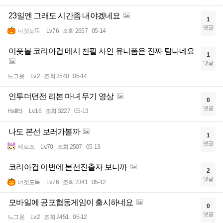
23일엔 그래도 시간좀 내야겠네요
1
댓글
너겟도둑
Lv.76
조회 2657
05-14
이풋볼 코리아컵 메시 친필 사인 유니폼은 진짜 탐나네요
1
댓글
느그읏
Lv.2
조회 2540
05-14
인투더던전 리본 마녀 무기 영상
0
댓글
Half라
Lv.16
조회 3227
05-13
나도 본선 보러가볼까
1
댓글
제로즈
Lv.70
조회 2507
05-13
코리아컵 이번에 본선진출자 보니까
2
댓글
너겟도둑
Lv.76
조회 2341
05-12
모바일에 공포협동게임이 출시하네요
0
댓글
느그읏
Lv.2
조회 2451
05-12