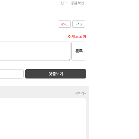
신고
|
공감 확인
0
0
새로고침
등록
댓글보기
더보기+
초ㅇㅎ) 수녀 코
ㅗㅜㅑ
주식 UFC라는 우
클립
벨가르딘 나이트메어
로아
야동 투척하고 간
LoL
보상 공지 나온거 
로아