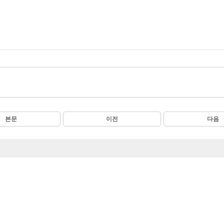
본문
이전
다음