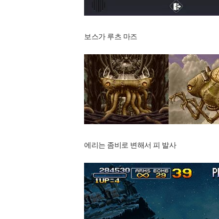
보스가 루츠 마즈
에리는 좀비로 변해서 피 발사