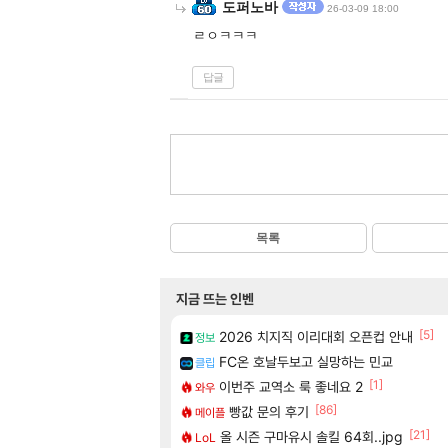
도퍼노바
26-03-09 18:00
ㄹㅇㅋㅋㅋ
답글
목록
지금 뜨는 인벤
[5]
2026 치지직 이리대회 오픈컵 안내
정보
FC온 호날두보고 실망하는 민교
클립
[1]
이번주 교역소 룩 좋네요 2
와우
[86]
빵값 문의 후기
메이플
[21]
올 시즌 구마유시 솔킬 64회..jpg
LoL