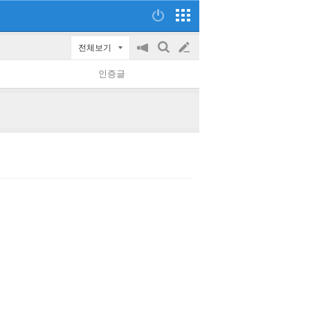
전체보기
공
검
글
지
색
인증글
on/off
쓰
기