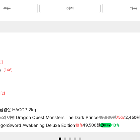
본문
이전
다음
0]
[146]
ㅋ
[2]
삼겹살 HACCP 2kg
행 Dragon Quest Monsters The Dark Prince
49,800원
75%
12,450원
word Awakening Deluxe Edition
10%
49,500원
10%