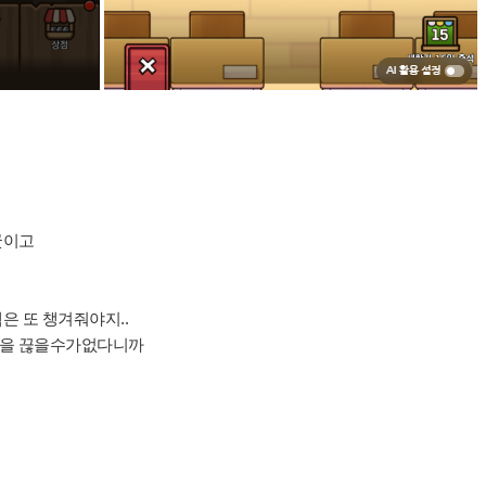
굿이고
은 또 챙겨줘야지..
겜을 끊을수가없다니까