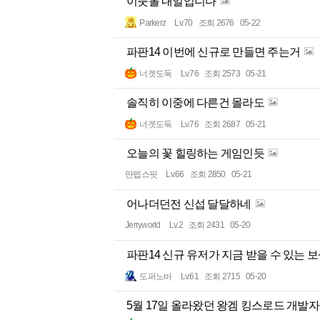
이풋볼 내일입니다
Parkerz
Lv.70
조회 2676
05-22
파판14 이번에 신규로 만들면 주는거
너겟도둑
Lv.76
조회 2573
05-21
솔직히 이중에 다른건 몰라도
너겟도둑
Lv.76
조회 2687
05-21
오늘의 꽃 힐링하는 게임인듯
만렙스핏
Lv.66
조회 2850
05-21
어나더던전 신섭 달달하네
Jerryworld
Lv.2
조회 2431
05-20
파판14 신규 유저가 지금 받을 수 있는 
도퍼노바
Lv.61
조회 2715
05-20
5월 17일 올라왔던 왕겜 킹스로드 개발