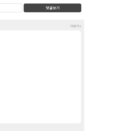
댓글보기
더보기+
임나은) 진짜 음지;
클립
그냥 귀여운 상교용
클립
아이템매니아에 골드
와우
애초에 홀딩저가가
로아
이케부쿠로 팝업행
이환
[페르소나5: 더 팬텀
PV
[명조 | 도미노피자
명조
중국 CXMT, 
해외겜
파스퇴르 무항생제 인
핫딜
젖산마그네슘 식약청
핫딜
팰월드 Palworld
특가
나 혼자만 레벨업 어라
특가