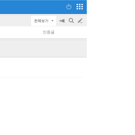
전체보기
공
검
글
지
색
인증글
on/off
쓰
기