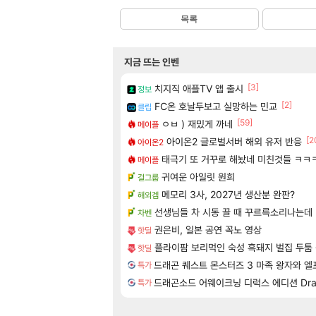
목록
지금 뜨는 인벤
[3]
치지직 애플TV 앱 출시
정보
[2]
FC온 호날두보고 실망하는 민교
클립
[59]
ㅇㅂ ) 재밌게 까네
메이플
[2
아이온2 글로벌서버 해외 유저 반응
아이온2
태극기 또 거꾸로 해놨네 미친것들 ㅋㅋ
메이플
귀여운 아일릿 원희
걸그룹
메모리 3사, 2027년 생산분 완판?
해외겜
선생님들 차 시동 끌 때 꾸르륵소리나는데
차벤
권은비, 일본 공연 꼭노 영상
핫딜
플라이팜 보리먹인 숙성 흑돼지 벌집 두툼 
핫딜
드래곤 퀘스트 몬스터즈 3 마족 왕자와 엘프의 여
특가
드래곤소드 어웨이크닝 디럭스 에디션 DragonS
특가