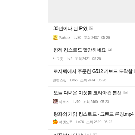
30년이나 된 IP였
Parkerz
Lv.70
조회 2437
05-26
왕겜 킹스로드 할만하네요
느그읏
Lv.2
조회 2421
05-26
로지텍에서 주문한 G512 키보드 도착함
만렙스핏
Lv.66
조회 2474
05-26
오늘 다녀온 이풋볼 코리아컵 본선
제로즈
Lv.70
조회 2460
05-23
왕좌의 게임 킹스로드 - 그랜드 론칭.mp4
너겟도둑
Lv.76
조회 2629
05-22