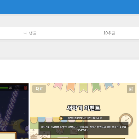
내 댓글
10추글