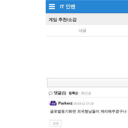
IT
인벤
게임 추천/소감
내글
댓글
(1)
등록순
|
최신순
Parkerz
26-03-11 17:19
글로벌동기화면 외국형님들이 캐리해주겠구나
답글