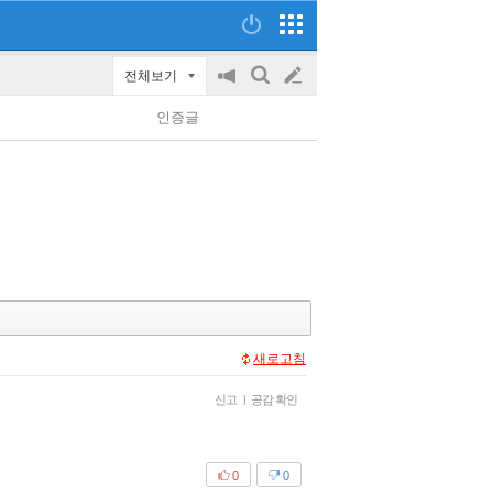
전체보기
공
검
글
지
색
인증글
on/off
쓰
기
새로고침
신고
|
공감 확인
0
0