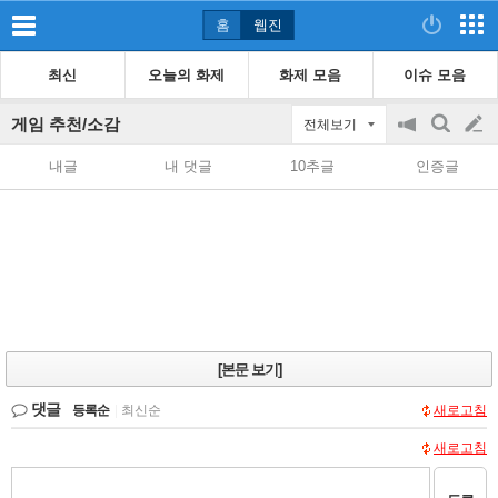
홈
웹진
최신
오늘의 화제
화제 모음
이슈 모음
게임 추천/소감
전체보기
공
검
글
지
색
내글
내 댓글
10추글
인증글
on/off
쓰
기
[본문 보기]
댓글
등록순
|
최신순
새로고침
새로고침