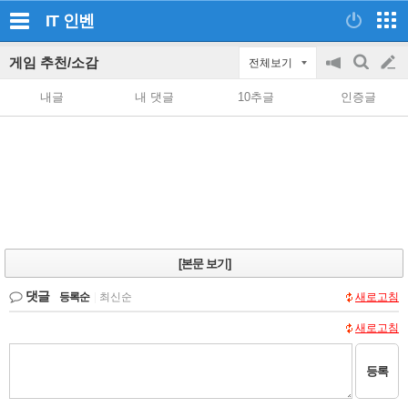
IT
인벤
게임 추천/소감
전체보기
공
검
글
지
색
내글
내 댓글
10추글
인증글
on/off
쓰
기
[본문 보기]
댓글
등록순
|
최신순
새로고침
새로고침
등록